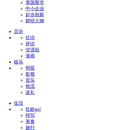
美国股市
中小企业
起步创新
财经人物
言论
社论
评论
交流站
漫画
娱乐
明星
影视
音乐
韩流
送礼
生活
壮龄go!
特写
美食
旅行