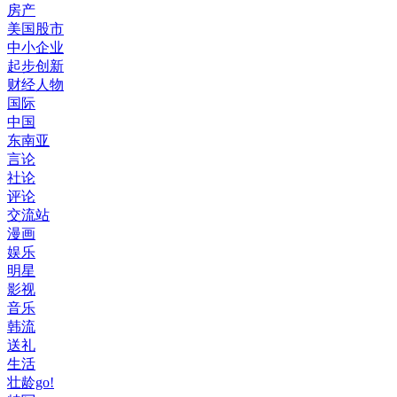
房产
美国股市
中小企业
起步创新
财经人物
国际
中国
东南亚
言论
社论
评论
交流站
漫画
娱乐
明星
影视
音乐
韩流
送礼
生活
壮龄go!