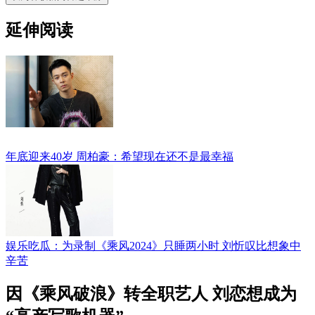
延伸阅读
年底迎来40岁 周柏豪：希望现在还不是最幸福
娱乐吃瓜：为录制《乘风2024》只睡两小时 刘忻叹比想象中
辛苦
因《乘风破浪》转全职艺人 刘恋想成为