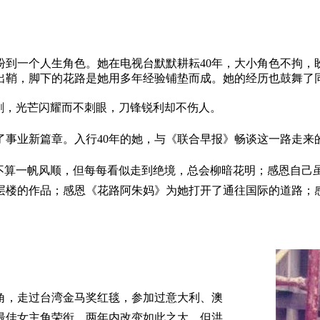
盼到一个人生角色。她在电视台默默耕耘40年，大小角色不拘，
于出鞘，脚下的花路是她用多年经验铺垫而成。她的经历也鼓舞了
好剑，光芒闪耀而不刺眼，刀锋锐利却不伤人。
了事业新篇章。入行40年的她，与《联合早报》畅谈这一路走来
虽不算一帆风顺，但每每看似走到绝境，总会柳暗花明；感恩自己
层楼的作品；感恩《花路阿朱妈》为她打开了通往国际的道路；
角，走过台湾金马奖红毯，参加过意大利、澳
最佳女主角荣衔。两年内改变如此之大，但洪