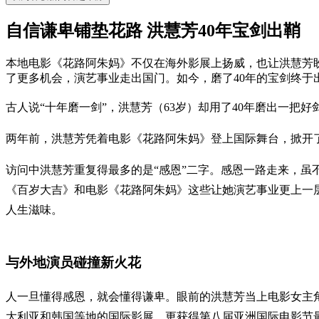
自信谦卑铺垫花路 洪慧芳40年宝剑出鞘
本地电影《花路阿朱妈》不仅在海外影展上扬威，也让洪慧芳
了更多机会，演艺事业走出国门。如今，磨了40年的宝剑终
古人说“十年磨一剑”，洪慧芳（63岁）却用了40年磨出一把
两年前，洪慧芳凭着电影《花路阿朱妈》登上国际舞台，掀开
访问中洪慧芳重复得最多的是“感恩”二字。感恩一路走来，
《百岁大吉》和电影《花路阿朱妈》这些让她演艺事业更上一
人生滋味。
与外地演员碰撞新火花
人一旦懂得感恩，就会懂得谦卑。眼前的洪慧芳当上电影女主
大利亚和韩国等地的国际影展，更获得第八届亚洲国际电影节