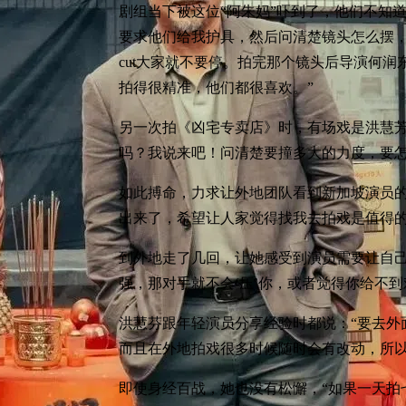
剧组当下被这位“阿朱妈”吓到了，他们不知
要求他们给我护具，然后问清楚镜头怎么摆
cut大家就不要停。拍完那个镜头后导演何润
拍得很精准，他们都很喜欢。”
另一次拍《凶宅专卖店》时，有场戏是洪慧芳
吗？我说来吧！问清楚要撞多大的力度，要怎
如此搏命，力求让外地团队看到新加坡演员的
出来了，希望让人家觉得找我去拍戏是值得的
到外地走了几回，让她感受到演员需要让自己
强，那对手就不会‘压’你，或者觉得你给不到
洪慧芬跟年轻演员分享经验时都说：“要去外
而且在外地拍戏很多时候随时会有改动，所以
即使身经百战，她也没有松懈，“如果一天拍