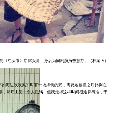
凭《红头巾》崭露头角，身后为同剧演员曾慧芬。（档案照）
不如海边吹吹风》时有一场摔倒的戏，需要她被撞之后扑倒在
锅，然后由另一个人甩锅，但我觉得这样时间很难算得准，于