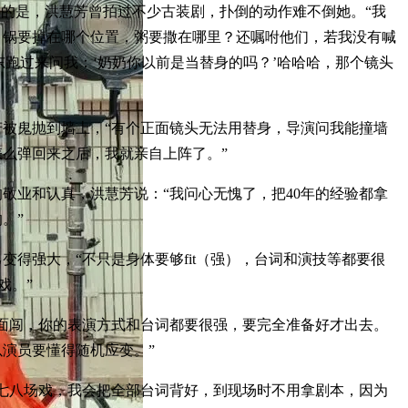
道的是，洪慧芳曾拍过不少古装剧，扑倒的动作难不倒她。“我
，锅要掉在哪个位置，粥要撒在哪里？还嘱咐他们，若我没有喊
东跑过来问我：‘奶奶你以前是当替身的吗？’哈哈哈，那个镜头
被鬼抛到墙上，“有个正面镜头无法用替身，导演问我能撞墙
么弹回来之后，我就亲自上阵了。”
敬业和认真，洪慧芳说：“我问心无愧了，把40年的经验都拿
。”
变得强大，“不只是身体要够fit（强），台词和演技等都要很
戏。”
面闯，你的表演方式和台词都要很强，要完全准备好才出去。
演员要懂得随机应变。”
七八场戏，我会把全部台词背好，到现场时不用拿剧本，因为