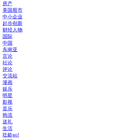
房产
美国股市
中小企业
起步创新
财经人物
国际
中国
东南亚
言论
社论
评论
交流站
漫画
娱乐
明星
影视
音乐
韩流
送礼
生活
壮龄go!