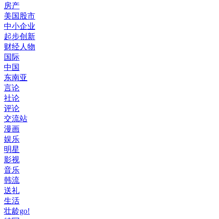
房产
美国股市
中小企业
起步创新
财经人物
国际
中国
东南亚
言论
社论
评论
交流站
漫画
娱乐
明星
影视
音乐
韩流
送礼
生活
壮龄go!