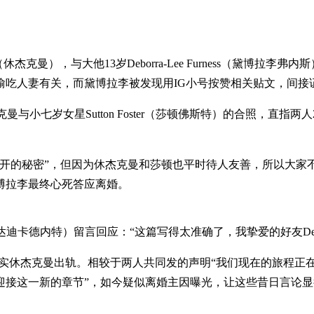
（休杰克曼），与大他13岁Deborra-Lee Furness（黛博拉
偷吃人妻有关，而黛博拉李被发现用IG小号按赞相关贴文，间接
休杰克曼与小七岁女星Sutton Foster（莎顿佛斯特）的合照，
公开的秘密”，但因为休杰克曼和莎顿也平时待人友善，所以大家
博拉李最终心死答应离婚。
et（亚曼达迪卡德内特）留言回应：“这篇写得太准确了，我挚爱的好友
似间接证实休杰克曼出轨。相较于两人共同发的声明“我们现在的旅程
迎接这一新的章节”，如今疑似离婚主因曝光，让这些昔日言论显