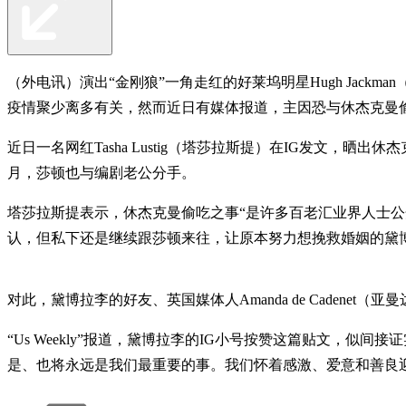
（外电讯）演出“金刚狼”一角走红的好莱坞明星Hugh Jackman
疫情聚少离多有关，然而近日有媒体报道，主因恐与休杰克曼
近日一名网红Tasha Lustig（塔莎拉斯提）在IG发文，晒出
月，莎顿也与编剧老公分手。
塔莎拉斯提表示，休杰克曼偷吃之事“是许多百老汇业界人士
认，但私下还是继续跟莎顿来往，让原本努力想挽救婚姻的黛
对此，黛博拉李的好友、英国媒体人Amanda de Caden
“Us Weekly”报道，黛博拉李的IG小号按赞这篇贴文，
是、也将永远是我们最重要的事。我们怀着感激、爱意和善良