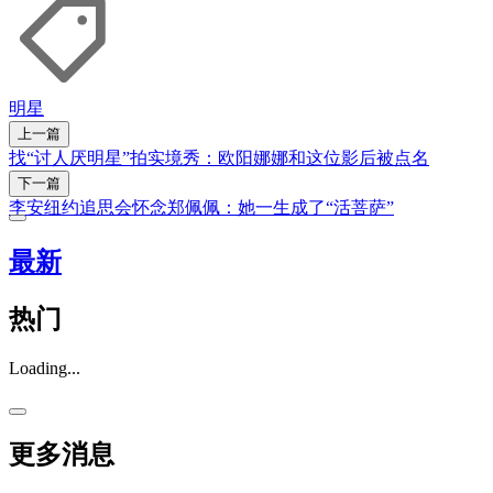
明星
上一篇
找“讨人厌明星”拍实境秀：欧阳娜娜和这位影后被点名
下一篇
李安纽约追思会怀念郑佩佩：她一生成了“活菩萨”
最新
热门
Loading...
更多消息