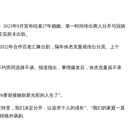
李弗内斯）2023年9月宣布结束27年婚姻。第一时间传出两人分开与冠病
证实前夫出轨。
直指两人2022年合作百老汇舞台剧，隔年休杰克曼就传出分居。上个
不约而同选择不谈。报道指出，事情爆发后，休杰克曼虽不承
Deb要迎接她崭新光彩的人生了”。
正在转变，我们决定分开，以追求个人的成长”、“我们的家庭一直
得格外讽刺。