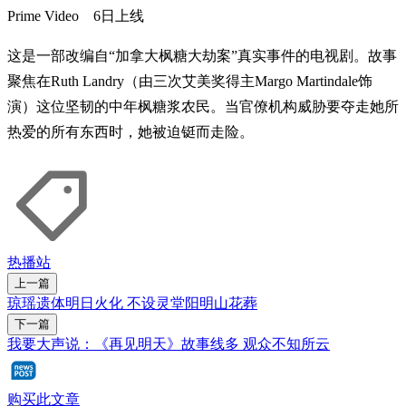
Prime Video 6日上线
这是一部改编自“加拿大枫糖大劫案”真实事件的电视剧。故事
聚焦在Ruth Landry（由三次艾美奖得主Margo Martindale饰
演）这位坚韧的中年枫糖浆农民。当官僚机构威胁要夺走她所
热爱的所有东西时，她被迫铤而走险。
热播站
上一篇
琼瑶遗体明日火化 不设灵堂阳明山花葬
下一篇
我要大声说：《再见明天》故事线多 观众不知所云
购买此文章