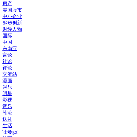
房产
美国股市
中小企业
起步创新
财经人物
国际
中国
东南亚
言论
社论
评论
交流站
漫画
娱乐
明星
影视
音乐
韩流
送礼
生活
壮龄go!