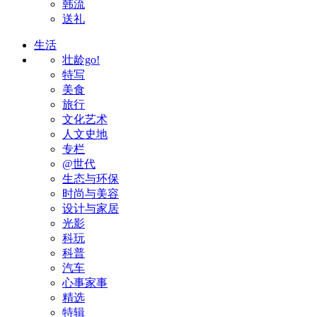
韩流
送礼
生活
壮龄go!
特写
美食
旅行
文化艺术
人文史地
专栏
@世代
生态与环保
时尚与美容
设计与家居
光影
科玩
科普
汽车
心事家事
精选
特辑