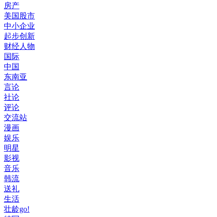
房产
美国股市
中小企业
起步创新
财经人物
国际
中国
东南亚
言论
社论
评论
交流站
漫画
娱乐
明星
影视
音乐
韩流
送礼
生活
壮龄go!