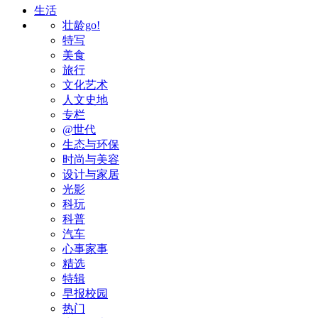
生活
壮龄go!
特写
美食
旅行
文化艺术
人文史地
专栏
@世代
生态与环保
时尚与美容
设计与家居
光影
科玩
科普
汽车
心事家事
精选
特辑
早报校园
热门