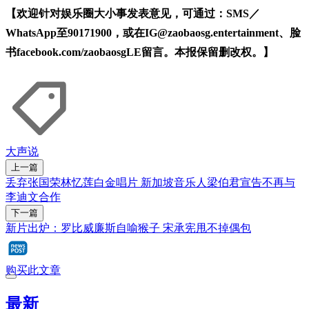
【欢迎针对娱乐圈大小事发表意见，可通过：SMS／
WhatsApp至90171900，或在IG@zaobaosg.entertainment、脸
书facebook.com/zaobaosgLE留言。本报保留删改权。】
大声说
上一篇
丢弃张国荣林忆莲白金唱片 新加坡音乐人梁伯君宣告不再与
李迪文合作
下一篇
新片出炉：罗比威廉斯自喻猴子 宋承宪甩不掉偶包
购买此文章
最新