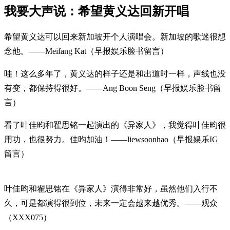
我要大声说：希望黄义达回新开唱
希望黄义达可以回来新加坡开个人演唱会。新加坡的歌迷很想
念他。——Meifang Kat（早报娱乐脸书留言）
哇！这么多年了，黄义达的样子还是和出道时一样，声线也没
有变，都保持得很好。——Ang Boon Seng（早报娱乐脸书留
言）
看了叶佳昀和翟思铭一起演出的《异家人》，我觉得叶佳昀很
用功，也很努力。佳昀加油！——liewsoonhao（早报娱乐IG
留言）
叶佳昀和翟思铭在《异家人》演得非常好，虽然他们入行不
久，可是都演得很到位，未来一定会越来越优秀。——观众
（XXX075）