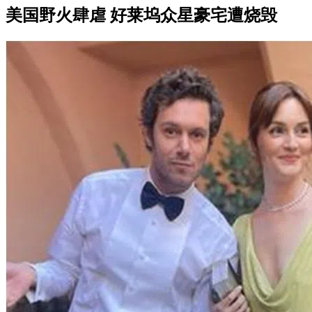
美国野火肆虐 好莱坞众星豪宅遭烧毁