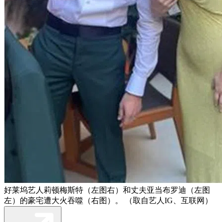
好莱坞艺人莉顿梅斯特（左图右）和丈夫亚当布罗迪（左图
左）的豪宅遭大火吞噬（右图）。 （取自艺人IG、互联网）