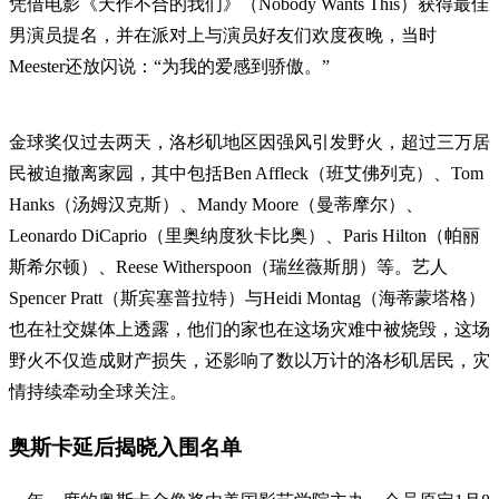
凭借电影《天作不合的我们》（Nobody Wants This）获得最佳
男演员提名，并在派对上与演员好友们欢度夜晚，当时
Meester还放闪说：“为我的爱感到骄傲。”
金球奖仅过去两天，洛杉矶地区因强风引发野火，超过三万居
民被迫撤离家园，其中包括Ben Affleck（班艾佛列克）、Tom
Hanks（汤姆汉克斯）、Mandy Moore（曼蒂摩尔）、
Leonardo DiCaprio（里奥纳度狄卡比奥）、Paris Hilton（帕丽
斯希尔顿）、Reese Witherspoon（瑞丝薇斯朋）等。艺人
Spencer Pratt（斯宾塞普拉特）与Heidi Montag（海蒂蒙塔格）
也在社交媒体上透露，他们的家也在这场灾难中被烧毁，这场
野火不仅造成财产损失，还影响了数以万计的洛杉矶居民，灾
情持续牵动全球关注。
奥斯卡延后揭晓入围名单