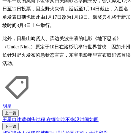
一年一度的奥斯卡金像奖由美国影艺学院主办，会员原定1月8
日至12日投票，因应野火灾情，延后至1月14日截止，入围名
单发表日期也因此由1月17日改为1月19日。颁奖典礼将于新加
坡时间3月3日上午举行。
此外，日星山崎贤人、滨边美波主演的电影《地下忍者》
（Under Ninja）原定于10日在洛杉矶举行世界首映，因加州州
长针对野火发布紧急状态宣言，东宝电影稍早宣布取消该首映
活动。
明星
上一篇
王星自述遭剃头过程 在缅甸吃不饱没时间如厕
下一篇
邱军撞死人还肇逃被收押 唱片公司切割：无法容忍