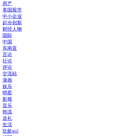
房产
美国股市
中小企业
起步创新
财经人物
国际
中国
东南亚
言论
社论
评论
交流站
漫画
娱乐
明星
影视
音乐
韩流
送礼
生活
壮龄go!