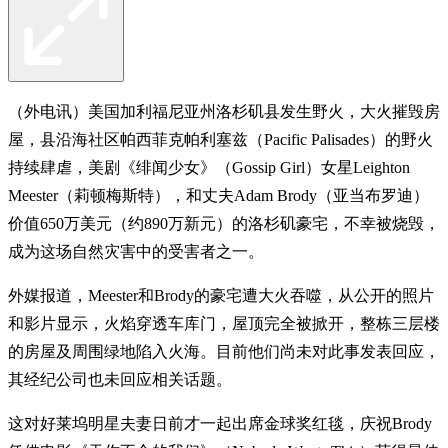
（外电讯）美国加利福尼亚州洛杉矶县发生野火，大火摧毁房
屋，县沿海社区帕西菲克帕利塞兹（Pacific Palisades）的野火
持续肆虐，美剧《绯闻少女》（Gossip Girl）女星Leighton
Meester（莉顿梅斯特），和丈夫Adam Brody（亚当布罗迪）
价值650万美元（约890万新元）的洛杉矶豪宅，不幸被烧毁，
成为这场自然灾害中的受害者之一。
外媒报道，Meester和Brody的豪宅遭大火吞噬，从公开的照片
和影片显示，火焰穿透车库门，屋顶完全被掀开，整栋三层楼
的房屋及周围绿地陷入火海。目前他们尚未对此事发表回应，
其经纪公司也未回应相关话题。
这对好莱坞明星夫妻日前才一起出席金球奖红毯，庆祝Brody