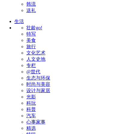
韩流
送礼
生活
壮龄go!
特写
美食
旅行
文化艺术
人文史地
专栏
@世代
生态与环保
时尚与美容
设计与家居
光影
科玩
科普
汽车
心事家事
精选