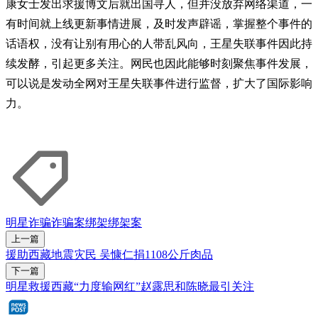
康女士发出求援博文后就出国寻人，但并没放弃网络渠道，一
有时间就上线更新事情进展，及时发声辟谣，掌握整个事件的
话语权，没有让别有用心的人带乱风向，王星失联事件因此持
续发酵，引起更多关注。网民也因此能够时刻聚焦事件发展，
可以说是发动全网对王星失联事件进行监督，扩大了国际影响
力。
明星
诈骗
诈骗案
绑架
绑架案
上一篇
援助西藏地震灾民 吴慷仁捐1108公斤肉品
下一篇
明星救援西藏“力度输网红”赵露思和陈晓最引关注