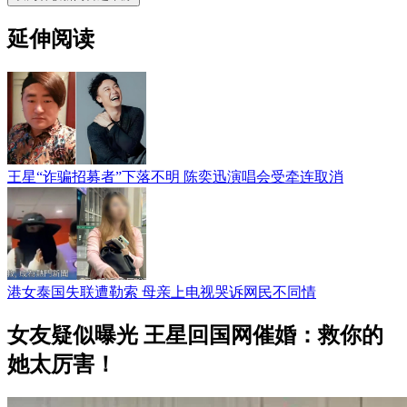
延伸阅读
王星“诈骗招募者”下落不明 陈奕迅演唱会受牵连取消
港女泰国失联遭勒索 母亲上电视哭诉网民不同情
女友疑似曝光 王星回国网催婚：救你的
她太厉害！