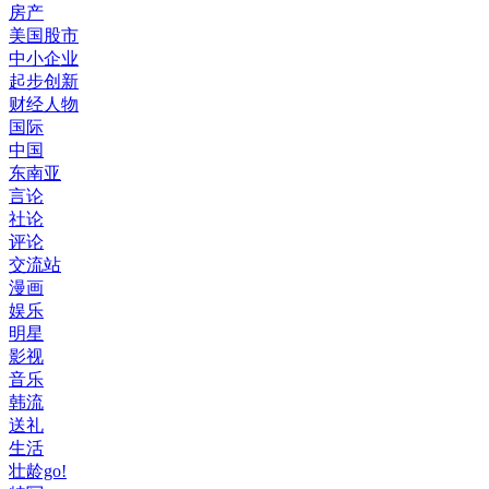
房产
美国股市
中小企业
起步创新
财经人物
国际
中国
东南亚
言论
社论
评论
交流站
漫画
娱乐
明星
影视
音乐
韩流
送礼
生活
壮龄go!