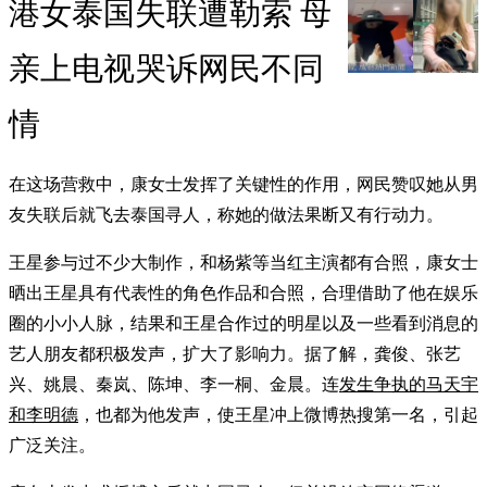
港女泰国失联遭勒索 母
亲上电视哭诉网民不同
情
在这场营救中，康女士发挥了关键性的作用，网民赞叹她从男
友失联后就飞去泰国寻人，称她的做法果断又有行动力。
王星参与过不少大制作，和杨紫等当红主演都有合照，康女士
晒出王星具有代表性的角色作品和合照，合理借助了他在娱乐
圈的小小人脉，结果和王星合作过的明星以及一些看到消息的
艺人朋友都积极发声，扩大了影响力。据了解，龚俊、张艺
兴、姚晨、秦岚、陈坤、李一桐、金晨。连
发生争执的马天宇
和李明德
，也都为他发声，使王星冲上微博热搜第一名，引起
广泛关注。