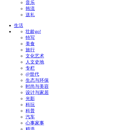
音乐
韩流
送礼
生活
壮龄go!
特写
美食
旅行
文化艺术
人文史地
专栏
@世代
生态与环保
时尚与美容
设计与家居
光影
科玩
科普
汽车
心事家事
精选