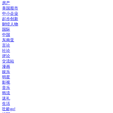
房产
美国股市
中小企业
起步创新
财经人物
国际
中国
东南亚
言论
社论
评论
交流站
漫画
娱乐
明星
影视
音乐
韩流
送礼
生活
壮龄go!