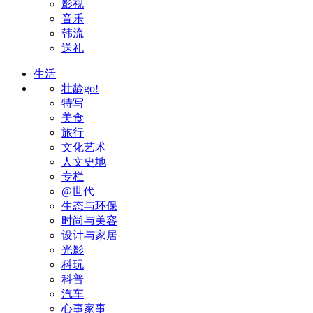
影视
音乐
韩流
送礼
生活
壮龄go!
特写
美食
旅行
文化艺术
人文史地
专栏
@世代
生态与环保
时尚与美容
设计与家居
光影
科玩
科普
汽车
心事家事