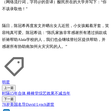
（网络流行词，字符@的音译）酸民所在的大学并写下：“你
不该录取他！”
隔日，陈冠希再度发文并晒出女儿近照，小女孩戴着牙套，笑
容纯真可爱。陈冠希说：“陈氏家族非常感谢所有透过捐款或
祈祷帮助Alaia学校的人，我们也会继续替社区提供帮助，并
感谢所有协助南加州火灾灾民的人。”
明星
上一篇
时隔15年合体 棒棒堂综艺效果不减当年
下一篇
78岁美国名导David Lynch逝世