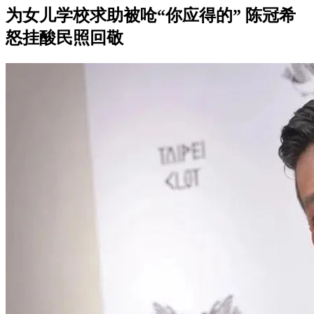
为女儿学校求助被呛“你应得的” 陈冠希
怒挂酸民照回敬