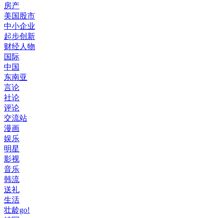
房产
美国股市
中小企业
起步创新
财经人物
国际
中国
东南亚
言论
社论
评论
交流站
漫画
娱乐
明星
影视
音乐
韩流
送礼
生活
壮龄go!