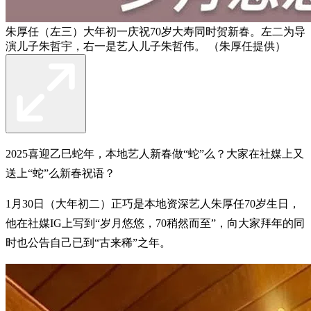
朱厚任（左三）大年初一庆祝70岁大寿同时贺新春。左二为导
演儿子朱哲宇，右一是艺人儿子朱哲伟。 （朱厚任提供）
2025喜迎乙巳蛇年，本地艺人新春做“蛇”么？大家在社媒上又
送上“蛇”么新春祝语？
1月30日（大年初二）正巧是本地资深艺人朱厚任70岁生日，
他在社媒IG上写到“岁月悠悠，70稍然而至”，向大家拜年的同
时也公告自己已到“古来稀”之年。