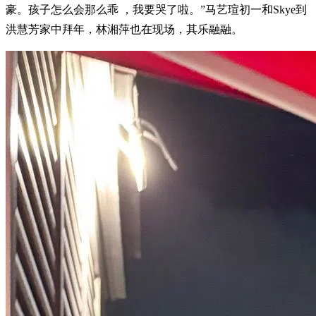
豪。孩子怎么会那么乖 ，我要哭了啦。”马艺瑄初一和Skye到
洪慧芳家中拜年，林湘萍也在现场，其乐融融。