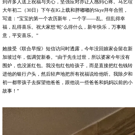
到许多人送上祝福与关心，坚强应对亦让人感到心疼。马艺瑄
大年初二（30日）下午在IG上载和胖嘟嘟的Skye拜年合照，
写道：“宝宝的第一个农历新年，一个字——乱。但乱得幸
福，乱得喜乐。祝大家想‘蛇’么得什么，新年快乐，万事顺
意，平安喜乐。”
她接受《联合早报》短信访问时透露，今年没回娘家会留在新
加坡过年，低调贺新春。“由于先生过世，所以婆家今年没有
围炉，也没派红包。我没包红包给孩子，而是直接把红包钱转
进他的银行户头，然后轻声地把所有祝福说给他听。我除夕和
初一都带孩子去探望他爸爸，跟他说一些爸爸和妈妈以前的小
故事！”