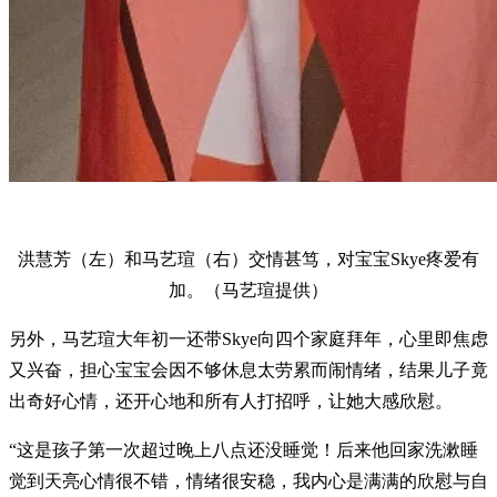
洪慧芳（左）和马艺瑄（右）交情甚笃，对宝宝Skye疼爱有
加。（马艺瑄提供）
另外，马艺瑄大年初一还带Skye向四个家庭拜年，心里即焦虑
又兴奋，担心宝宝会因不够休息太劳累而闹情绪，结果儿子竟
出奇好心情，还开心地和所有人打招呼，让她大感欣慰。
“这是孩子第一次超过晚上八点还没睡觉！后来他回家洗漱睡
觉到天亮心情很不错，情绪很安稳，我内心是满满的欣慰与自