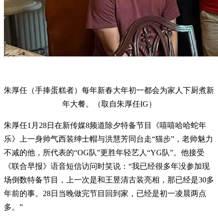
朱厚任（手捧蛋糕者）每年新春大年初一都会为家人下厨煮新
年大餐。（取自朱厚任IG）
朱厚任1月28日在新传媒8频道除夕特备节目《嘻嘻哈哈蛇年
乐》上一身帅气西装绅士帽与洪慧芳同台走“猫步”，老帅魅力
不减的他，所代表的“OG队”更胜年轻艺人“YG队”。他接受
《联合早报》语音短信访问时笑说：“我已经很多年没参加现
场倒数特备节目，上一次是和王昱清古装亮相，那已经是30多
年前的事。28日当晚做完节目回到家，已经是初一凌晨两点
多。”