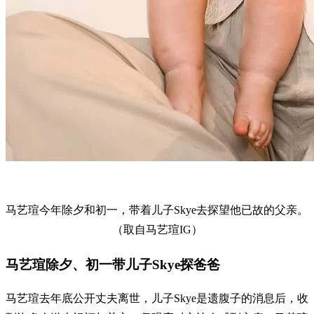
马艺瑄今年除夕和初一，带着儿子Skye去探望他已故的父亲。
（取自马艺瑄IG）
马艺瑄除夕、初一带儿子Skye探爸爸
马艺瑄去年底公开丈夫离世，儿子Skye是遗腹子的消息后，收