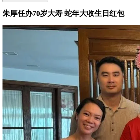
朱厚任办70岁大寿 蛇年大收生日红包