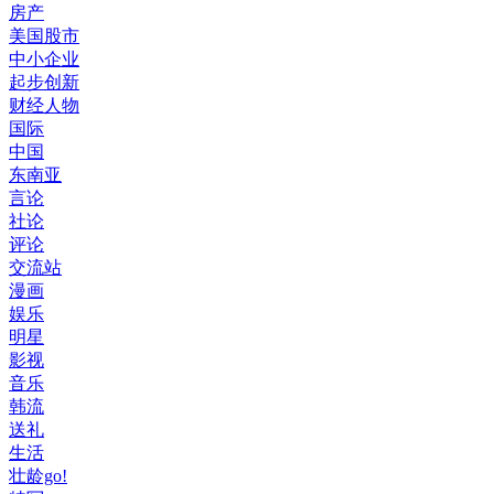
房产
美国股市
中小企业
起步创新
财经人物
国际
中国
东南亚
言论
社论
评论
交流站
漫画
娱乐
明星
影视
音乐
韩流
送礼
生活
壮龄go!