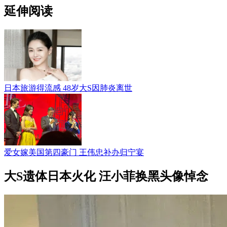
延伸阅读
日本旅游得流感 48岁大S因肺炎离世
爱女嫁美国第四豪门 王伟忠补办归宁宴
大S遗体日本火化 汪小菲换黑头像悼念