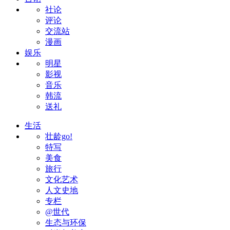
社论
评论
交流站
漫画
娱乐
明星
影视
音乐
韩流
送礼
生活
壮龄go!
特写
美食
旅行
文化艺术
人文史地
专栏
@世代
生态与环保