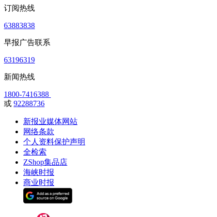
订阅热线
63883838
早报广告联系
63196319
新闻热线
1800-7416388
或
92288736
新报业媒体网站
网络条款
个人资料保护声明
全检索
ZShop集品店
海峡时报
商业时报