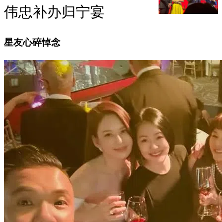
伟忠补办归宁宴
星友心碎悼念