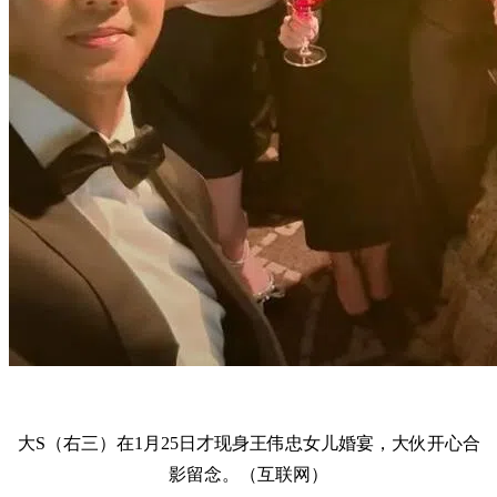
大S（右三）在1月25日才现身王伟忠女儿婚宴，大伙开心合
影留念。（互联网）