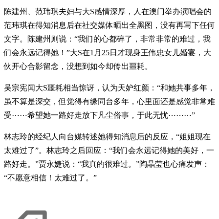
陈建州、范玮琪夫妇与大S感情深厚，人在澳门举办演唱会的
范玮琪在得知消息后在社交媒体晒出全黑图，没有再写下任何
文字。陈建州则说：“我们的心都碎了，非常非常的难过，我
们会永远记得她！”
大S在1月25日才现身王伟忠女儿婚宴
，大
伙开心合影留念，没想到如今却传出噩耗。
吴宗宪闻大S噩耗相当惊讶，认为天妒红颜：“和她共事多年，
虽不算是深交，但觉得有缘同台多年，心里面还是感觉非常难
受⋯⋯希望她一路好走放下凡尘俗事，于此无忧⋯⋯⋯”
林志玲的经纪人向台媒转述她得知消息后的反应，“姐姐现在
太难过了”。林志玲之后回应：“我们会永远记得她的美好，一
路好走。”贾永婕说：“我真的很难过。”陶晶莹也心痛发声：
“不愿意相信！太难过了。”