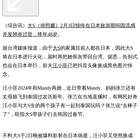
（综合讯）
大S（徐熙媛）2月3日惊传在日本旅游期间因流感
并发肺炎过世，终年48岁
。
据台湾媒体报道，由于
大S
的家属目前人都在日本，因此大S
将在日本进行火化，届时再把她骨灰带回台湾。据悉，告别式
也会在日本举行，前夫
汪小菲
已把抖音头像换成黑色图片悼
念。
汪小菲2024年和Mandy再婚，近日带着Mandy、妈妈张兰还有
丈母娘飞到泰国过农历新年。张兰在当地直播时，有网民好奇
汪小菲与大S生的两个孩子有一起到泰国玩吗？张兰说“去棒子
了”，暗指大S带孩子们去韩国过春节。
不料大S于2日晚被爆料影射在日本病逝，汪小菲又突然换成