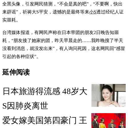
全黑头像，引发网民猜测，“不会是真的吧”，“不要啊，快出
来辟谣”，祈祷大S平安，遗憾的是最终等来
小S
透过经纪人证
实噩耗。
台湾媒体报道，有网民声称在日本带团的朋友2日晚告知噩
耗，“朋友接了她家的团，昨天早晨走的……我昨晚搜了半天
没看到消息，就没发出来”，有人询问死因，这名网民回“感冒
引起的各种症状”。
延伸阅读
日本旅游得流感 48岁大
S因肺炎离世
爱女嫁美国第四豪门 王