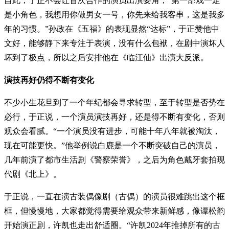
自此，于正不会让首次合作的演员出演要角，“第一部戏一定
是小角色，我想用你做男女一号，你先来给我客串，这是我多
年的习惯。”孙政在《五福》的表现显然“达标”，于正赞他中
文好，能够静下来专注于表演，没有什么包袱，在剧中演坏人
坏到了极点，所以之后安排他在《临江仙》出演大反派。
演技再好仍得不断有变化
不少小生花旦到了一个年纪都会寻求转型，至于转型是否势在
必行，于正说，一个演员演技再好，还是得不断有变化，否则
观众会看腻。“一个演员没有进步，可能十年八年就被淘汰，
现在可能更快。”他举例说白鹿是一个不断突破自己的演员，
几年前演了都市生活剧《警察荣誉》，之后为角色戴牙套拍现
代剧《北上》。
于正说，一直在演古装偶像剧（古偶）的演员很难跳出这个框
框，但慢慢地，大家都觉得需要给观众带来新鲜感，像谭松韵
开始演正剧，许凯也走出舒适圈。“许凯2024年推掉所有的古