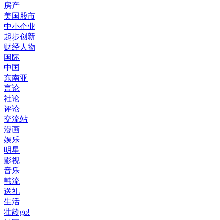
房产
美国股市
中小企业
起步创新
财经人物
国际
中国
东南亚
言论
社论
评论
交流站
漫画
娱乐
明星
影视
音乐
韩流
送礼
生活
壮龄go!