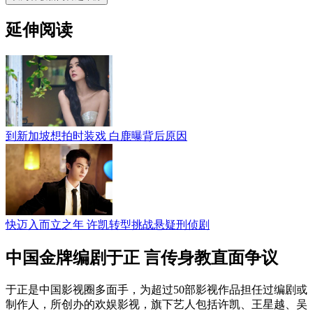
延伸阅读
到新加坡想拍时装戏 白鹿曝背后原因
快迈入而立之年 许凯转型挑战悬疑刑侦剧
中国金牌编剧于正 言传身教直面争议
于正是中国影视圈多面手，为超过50部影视作品担任过编剧或
制作人，所创办的欢娱影视，旗下艺人包括许凯、王星越、吴