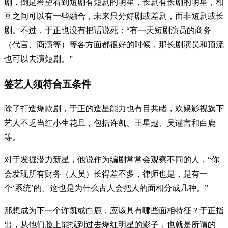
剧，倒是希望看到短剧有短剧的明星，长剧有长剧的明星，相
互之间可以有一些融合，未来只分好剧或差剧，而非短剧或长
剧。不过，于正也没有把话说死：“有一天短剧演员的商务
（代言、商演等）等各方面都很好的时候，那长剧演员和顶流
也可以去演短剧。”
签艺人须符合五条件
除了打造爆款剧，于正的造星能力也有目共睹，欢娱影视旗下
艺人不乏当红小生花旦，包括许凯、王星越、吴谨言和白鹿
等。
对于发掘潜力新星，他说作为编剧常常会观察不同的人，“你
会发现所有财务（人员）长得差不多，律师也是，是有一
个‘系统’的。这也是为什么古人会把人的面相分成几种。”
那想成为下一个许凯或白鹿，应该具有哪些面相特征？于正指
出，从他们脸上能找到过去爆红明星的影子，也就是所谓的