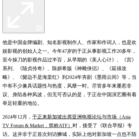
他是中国金牌编剧、知名影视制作人、作家和作词人，也是欢
娱影视的创始人之一。今年47岁的于正从事影视工作20多年，
至今操刀的影视作品过半百，从早期的《美人心计》、《宫》
系列、《陆贞传奇》、陈妍希版《神雕侠侣》、《延禧攻
略》、《鬓边不是海棠红》到2024年夯剧《墨雨云间》等，当
中有不少兼具话题性与热度，风靡一时。尽管多年来屡惹非
议、身陷各种风波，但无可否认的是，于正在中国演艺圈有着
举足轻重的地位。
2024年12月，
于正来新加坡出席亚洲电视论坛与市场（Asia
TV Forum & Market，简称ATF）
时，接受了《联合早报》专
访。这并非于正首次到访狮城，实际上他对新加坡一点也不陌