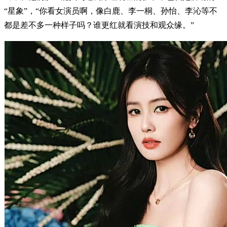
“星象”，“你看女演员啊，像白鹿、李一桐、孙怡、李沁等不
都是差不多一种样子吗？谁更红就看演技和观众缘。”