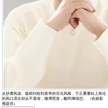
从抄袭风波、版权纠纷到直率的言论风格，于正屡屡站上舆论
的风口浪尖却从不退缩，微博照发，酸民继续怼。 （欢娱影
视提供）