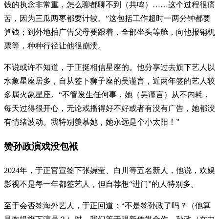
钱的执念非常重，怎么聊都聊不到（共鸣）……这个过程很痛
苦，因为三瓜两枣都要计较。”这包括工作超时一两分钟都要
算钱；到外地拍广告父母要跟着，全部坐头等舱，向他报销机
票等，种种行径让他很崩溃。
不说或许不知道，于正挺相信星座的。他分享过去旗下艺人以
水象星座居多，自从签下狮子座的吴谨言，近两年签的艺人较
多属火象星座。“不管发生任何事，她（吴谨言）从不内耗，
每天过得很开心，无论戏播得好不好或者有没有广告，她都没
有情绪波动。我特别羡慕她，她永远是个小太阳！”
赞孙政演戏没包袱
2024年，于正官宣签下张婉莹、白川等五名新人，他说，欢娱
影视不是每一年都签艺人，但自荐想“进门”的人特别多。
至于会否签海外艺人，于正回道：“不是签孙政了吗？（他算