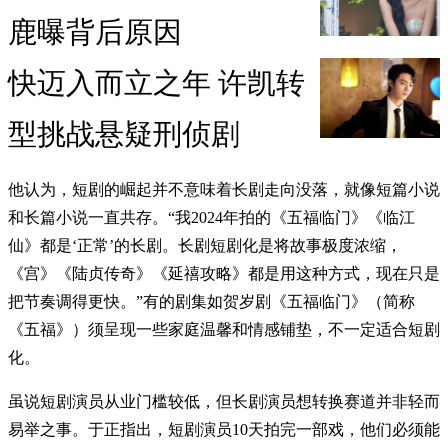
鹿曝背后原因
快迈入而立之年 许凯转
型挑战悬疑刑侦剧
他认为，短剧的崛起并不意味着长剧走向没落，就像短篇小说
和长篇小说一直共存。“我2024年拍的《五福临门》《临江
仙》都是‘正常’的长剧。长剧短剧化是将故事极度浓缩，
《宫》《陆贞传奇》《延禧攻略》都是用这种方式，现在只是
把节奏调得更快。”有的剧集如贺岁剧《五福临门》（简称
《五福》）须呈现一些家庭温馨和情感铺垫，不一定适合短剧
化。
虽说短剧演员从业门槛较低，但长剧演员想转换赛道并非轻而
易举之事。于正指出，短剧演员10天拍完一部戏，他们必须能