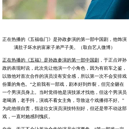
正在热播的《五福临门》是孙政参演的第一部中国剧，他饰演
满肚子坏水的富家子弟严子美。（取自艺人微博）
正在热播的《五福》是孙政参演的第一部中国剧
，于正点评孙
政的表现时说，此次先让他演一个小角色，因为有前车之鉴，
以致他对首次合作的演员没有安全感，所以第一次不会安排戏
份重的角色。“之前我有一部戏，剧本好到炸裂，但完全砸在
一个男演员身上。当时觉得他是演技派才找他，但这个男演员
老喝酒，老手抖，演戏不看女主角，导致这个戏播得不好。”
为此他很自责，指这位女演员演技特别好，但还是带不动这部
戏，一直对她感到愧疚。