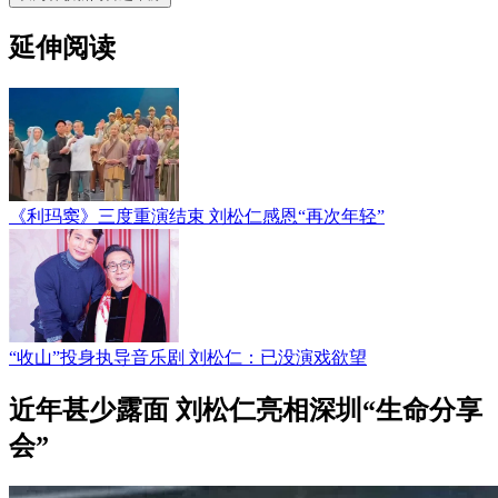
延伸阅读
《利玛窦》三度重演结束 刘松仁感恩“再次年轻”
“收山”投身执导音乐剧 刘松仁：已没演戏欲望
近年甚少露面 刘松仁亮相深圳“生命分享
会”