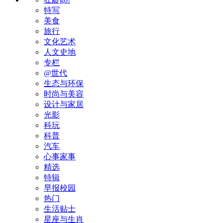
特写
美食
旅行
文化艺术
人文史地
专栏
@世代
生态与环保
时尚与美容
设计与家居
光影
科玩
科普
汽车
心事家事
精选
特辑
早报校园
热门
生活贴士
星座与生肖