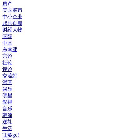
房产
美国股市
中小企业
起步创新
财经人物
国际
中国
东南亚
言论
社论
评论
交流站
漫画
娱乐
明星
影视
音乐
韩流
送礼
生活
壮龄go!