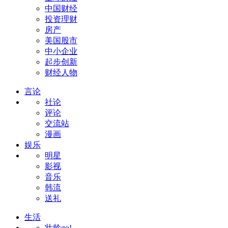
中国财经
投资理财
房产
美国股市
中小企业
起步创新
财经人物
言论
社论
评论
交流站
漫画
娱乐
明星
影视
音乐
韩流
送礼
生活
壮龄go!