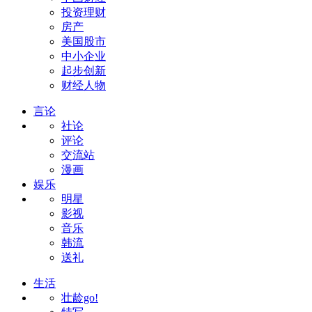
投资理财
房产
美国股市
中小企业
起步创新
财经人物
言论
社论
评论
交流站
漫画
娱乐
明星
影视
音乐
韩流
送礼
生活
壮龄go!