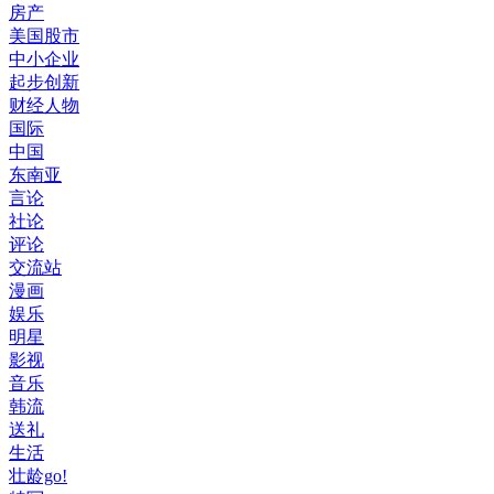
房产
美国股市
中小企业
起步创新
财经人物
国际
中国
东南亚
言论
社论
评论
交流站
漫画
娱乐
明星
影视
音乐
韩流
送礼
生活
壮龄go!