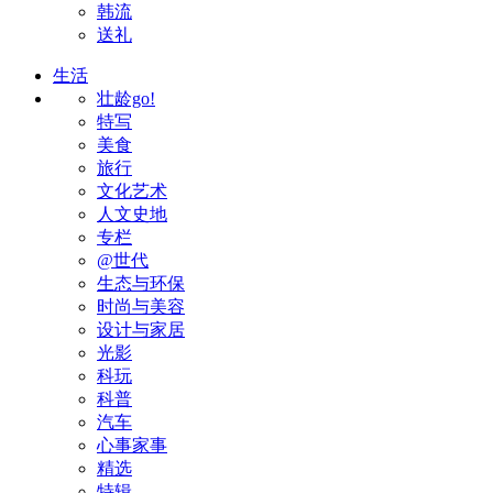
韩流
送礼
生活
壮龄go!
特写
美食
旅行
文化艺术
人文史地
专栏
@世代
生态与环保
时尚与美容
设计与家居
光影
科玩
科普
汽车
心事家事
精选
特辑