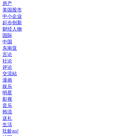
房产
美国股市
中小企业
起步创新
财经人物
国际
中国
东南亚
言论
社论
评论
交流站
漫画
娱乐
明星
影视
音乐
韩流
送礼
生活
壮龄go!