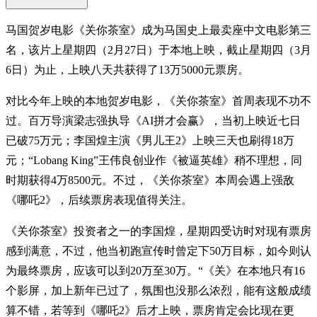
马国贺岁电影《关你茶室》成为马国史上最卖座中文电影第三
名，该片上星期四（2月27日）于本地上映，截止星期四（3月
6日）为止，上映八天共获得了13万5000元票房。
对比今年上映的本地贺岁电影，《关你茶室》首周表现不功不
过。百万导演梁志强执导《AI拼才会赢》，当初上映近七日
已破75万元；李国煌主演《男儿王2》上映三天也刷得18万
元；“Lobang King”王伟良创业作《被逼英雄》稍不理想，同
时期获得4万8500元。不过，《关你茶室》本周会遇上强敌
《哪吒2》，后续票房表现值得关注。
《关你茶室》投资者之一的李国煌，星期四受访时对现有票房
感到满意，不过，他当初跑宣传时曾定下50万目标，如今则认
为最终票房，应该可以到20万至30万。“《关》在本地只有16
个影屏，加上新年已过了，氛围也没那么浓烈，能有这般成绩
算不错，若等到《哪吒2》后才上映，票房肯定会比现在更