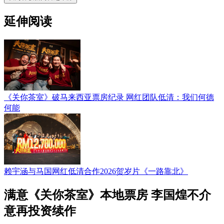
延伸阅读
《关你茶室》破马来西亚票房纪录 网红团队低清：我们何德
何能
赖宇涵与马国网红低清合作2026贺岁片《一路靠北》
满意《关你茶室》本地票房 李国煌不介
意再投资续作