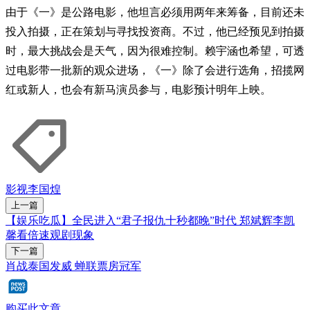
由于《一》是公路电影，他坦言必须用两年来筹备，目前还未
投入拍摄，正在策划与寻找投资商。不过，他已经预见到拍摄
时，最大挑战会是天气，因为很难控制。赖宇涵也希望，可透
过电影带一批新的观众进场，《一》除了会进行选角，招揽网
红或新人，也会有新马演员参与，电影预计明年上映。
影视
李国煌
上一篇
【娱乐吃瓜】全民进入“君子报仇十秒都晚”时代 郑斌辉李凯
馨看倍速观剧现象
下一篇
肖战泰国发威 蝉联票房冠军
购买此文章