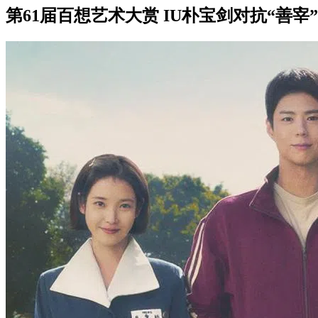
第61届百想艺术大赏 IU朴宝剑对抗“善宰”