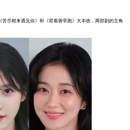
题剧《苦尽柑来遇见你》和《背着善宰跑》大丰收，两部剧的主角