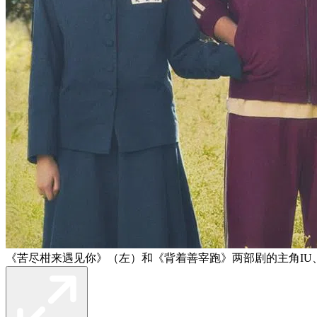
《苦尽柑来遇见你》（左）和《背着善宰跑》两部剧的主角IU