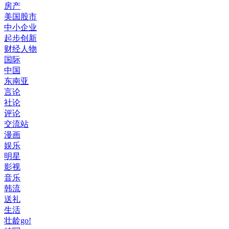
房产
美国股市
中小企业
起步创新
财经人物
国际
中国
东南亚
言论
社论
评论
交流站
漫画
娱乐
明星
影视
音乐
韩流
送礼
生活
壮龄go!