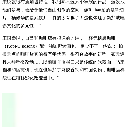
来说就很有新加坡特性，我很熟悉这六个导演的作品，这次找
他们参与，会给予他们自由创作的空间。像Raihan拍的是科幻
片，杨修华的是武侠片，真的太有趣了！这也体现了新加坡电
影文化的多元性。”
王国燊说，自己和咖啡店有很深的连结，一杯无糖黑咖啡
（Kopi-O kosong）配牛油咖椰烤面包一定少不了。他说：“拍
摄景点的咖啡店真的很有年代感，很符合故事的进程，布景道
具只须稍微改动……以前咖啡店档口只是传统的米粉面、马来
档和印度煎饼，现在也添加了麻辣香锅和韩国食物，咖啡店样
貌也在潜移默化改变当中。”