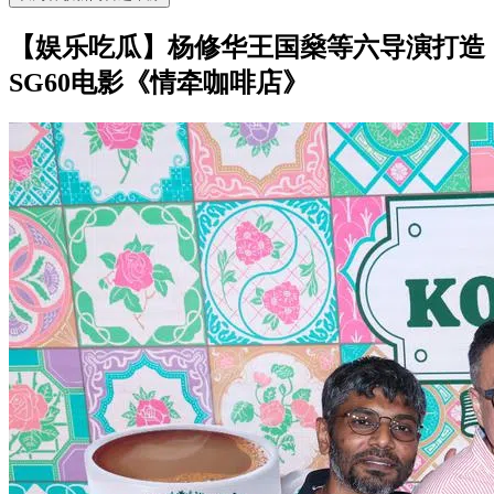
【娱乐吃瓜】杨修华王国燊等六导演打造
SG60电影《情牵咖啡店》