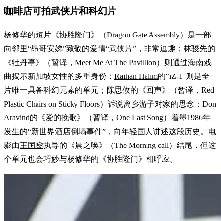
咖啡店可拍武侠片和科幻片
杨修华
的短片《协胜隆门》（Dragon Gate Assembly）是一部
向邻里“昂哥安娣”致敬的爱情“武侠片”，非常逗趣；林骏先的
《牡丹亭》（暂译，Meet Me At The Pavillion）则通过海南戏
曲揭示新加坡女性的多重身份；
Raihan Halim
的“iZ-1”则是全
片唯一具备科幻元素的单元；陈思攸的《回声》（暂译，Red
Plastic Chairs on Sticky Floors）诉说离乡游子对家的思念；Don
Aravind的《爱的挽歌》（暂译，One Last Song）着墨1986年
发生的“新世界酒店倒塌事件”，向年轻国人讲述这段历史。电
影由
王国燊
执导的《晨之唤》（The Morning call）结尾，但这
个单元也会巧妙与杨修华的《协胜隆门》相呼应。