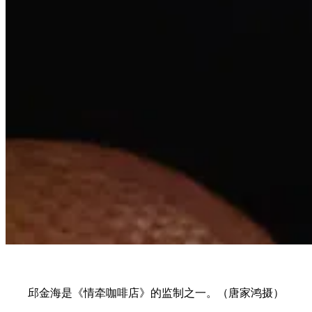
邱金海是《情牵咖啡店》的监制之一。（唐家鸿摄）