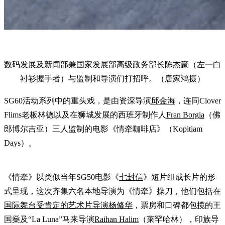
数码发展及新闻部兼国家发展部高级政务部长陈杰豪（左一白
衬衫握手者）与监制和导演们打招呼。（唐家鸿摄）
SG60活动系列中的重头戏，是由资深导演
邱金海
，连同Clover
Flims老板林德以及在狮城发展的西班牙制作人
Fran Borgia
（佛
郎博尔吉亚）三人监制的电影《情牵咖啡店》（Kopitiam
Days）。
《情牵》以类似当年SG50电影《
七封信
》短片组成长片的形
式呈现，这次齐集六名本地导演为《情牵》操刀，他们包括在
国际舞台受肯定的艺术片导演杨修华
，票房和口碑都包揽的王
国燊及“La Luna”马来导演
Raihan Halim
（莱罕哈林），印族导