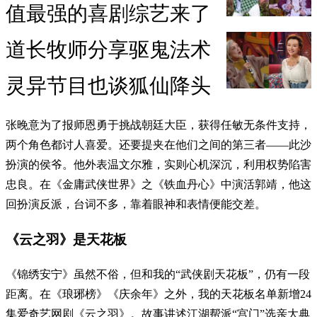
值最强的喜剧综艺来了
道长牧师分享驱鬼法术
灵异节目也谈狐仙降头
张晚意为了报师恩勇于挑战朝廷大臣，获得任敏无条件支持，
两个角色都讨人喜爱。还要提夹在他们之间的第三者——此沙
扮演的侯爷。他外表温文尔雅，实则心机深沉，利用权势陷害
忠良。在《金庸武侠世界》之《铁血丹心》中演活郭靖，他这
回扮演反派，台词不多，靠着眼神和表情便能交差。
《云之羽》是天花板
《锦绣安宁》虽然不俗，但和我的“武侠剧天花板”，仍有一段
距离。在《琅琊榜》《庆余年》之外，我的天花板名单新增24
集爱奇艺网剧《云之羽》。故事讲述江湖帮派“宫门”选亲大典