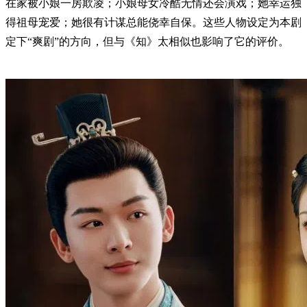
在家被小娘一房欺凌；小娘母女冷酷无情还会演戏；她幸运独
得祖母宠爱；她很有计谋总能侥幸自保。这些人物设定为本剧
定下“爽剧”的方向，但与《知》太相似也影响了它的评价。