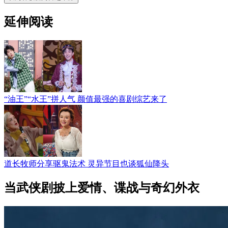
延伸阅读
“油王”“水王”拼人气 颜值最强的喜剧综艺来了
道长牧师分享驱鬼法术 灵异节目也谈狐仙降头
当武侠剧披上爱情、谍战与奇幻外衣