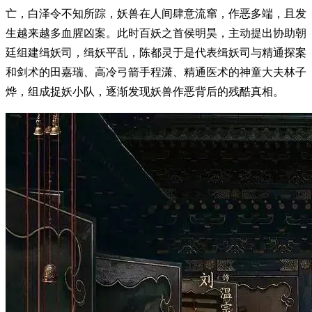
亡，白泽令不知所踪，妖兽在人间肆意流窜，作恶多端，且发
生越来越多血腥凶案。此时百妖之首侯明昊，主动提出协助朝
廷组建缉妖司，缉妖平乱，陈都灵于是代表缉妖司与精通探案
和剑术的田嘉瑞
、
高冷弓箭手程潇
、
精通医术的神童大夫林子
烨，组成捉妖小队，逐渐发现妖兽作恶背后的残酷真相。