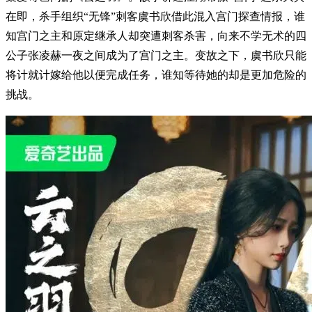
在即，杀手组织“无锋”刺客虞书欣借此混入宫门探查情报，谁
知宫门之主和原定继承人却突遭刺客杀害，向来不学无术的四
公子张凌赫一夜之间成为了宫门之主。变故之下，虞书欣只能
将计就计嫁给他以便完成任务，谁知等待她的却是更加危险的
挑战。