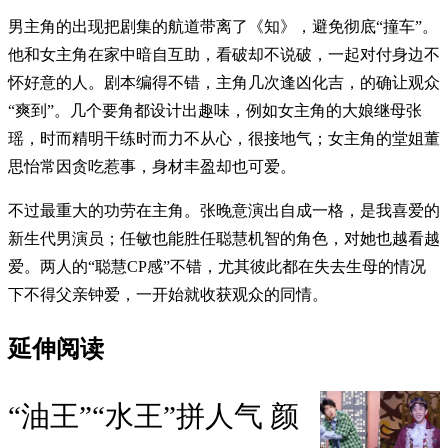
男主角的出现把剧集的航道带离了《知》，避免彻底“撞车”。
他和女主角在家中暗自互助，看破却不说破，一起对付身边不
怀好意的人。剧本编得不错，主角几次逢凶化吉，的确让观众
“爽到”。几个要角都设计出趣味，例如女主角的大娘继母张
瑶，时而精明干练时而力不从心，很接地气；女主角的堂姐董
思怡常因贪吃惹事，身材丰盈却也可爱。
不过最重大的功劳在主角。张晚意演出自成一格，是我喜爱的
新生代男演员；任敏也能胜任聪慧机智的角色，对她也越看越
爱。两人的“聪慧CP感”不错，尤其彼此都在失去生母的情况
下不得父亲钟爱，一开始就收获观众的同情。
延伸阅读
“油王”“水王”拼人气 颜