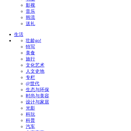
影视
音乐
韩流
送礼
生活
壮龄go!
特写
美食
旅行
文化艺术
人文史地
专栏
@世代
生态与环保
时尚与美容
设计与家居
光影
科玩
科普
汽车