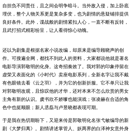
自担负不同责任，且之间会明争暗斗。当外敌入侵，加上卧底
埋伏，整个人物关系更是复杂多变，也为剧情的悬疑铺排提供
良好条件。此外，谍战般的剧情紧扣人心，一直不断有反转，
且武打招式精彩纷呈，让人看得惊心动魄。
还以为剧集是根据名家小说改编，却原来是编导顾晓声的创
作。可搜遍全网，都找不到此人的资料，大家都说他就是著名
电影导演郭敬明的化身。这奇招奏效了。我对郭的印象停留在
虚荣又表面化的《小时代》卖座电影系列，全新名字让我不戴
有色眼镜去看《云之羽》，并为它的创新折服。它不单只让我
对郭敬明改观，且惊叹他的才华，还对本来不怎么欣赏的男女
主角有新的认识。虞书欣不娇嗲也能演戏；张凌赫在合适的角
色中也挺顺眼；新人丞磊与卢昱晓都表现可期。
于是我在热切期盼下，又迎来传是郭敬明化名张弋敏编导的新
剧《大梦归离》。剧情讲述掌管人、妖两界的白泽神女意外身