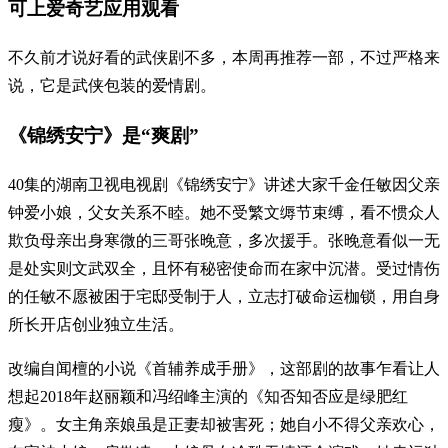
可上爱奇艺应用观看
不久前才说好看的武侠剧不多，本周再推荐一部，不过严格来
说，它是武侠包装的爱情剧。
《锦绣安宁》是“爽剧”
40集的湖南卫视电视剧《锦绣安宁》讲述大家千金任敏因父亲
钟爱小娘，父女关系不睦。她不受繁文缛节束缚，看不惯众人
欺负母亲出身寒微的三哥张晚意，多次援手。张晚意看似一无
是处实则文武双全，且怀有秘密使命而在家中沉潜。受过情伤
的任敏不愿被困于宅邸受制于人，立志打破命运枷锁，用自身
所长开店创业独立生活。
改编自闻檀的小说《首辅养成手册》，这部剧的故事乍看让人
想起2018年赵丽颖和冯绍峰主演的《知否知否应是绿肥红
瘦》。女主角亲娘虽是正妻却被害死；她自小不得父亲欢心，