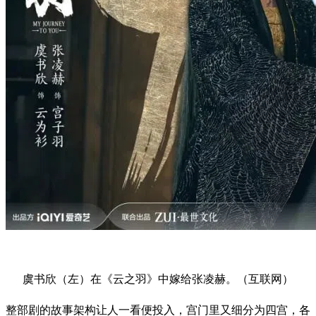
虞书欣（左）在《云之羽》中嫁给张凌赫。（互联网）
整部剧的故事架构让人一看便投入，宫门里又细分为四宫，各