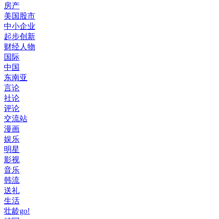
房产
美国股市
中小企业
起步创新
财经人物
国际
中国
东南亚
言论
社论
评论
交流站
漫画
娱乐
明星
影视
音乐
韩流
送礼
生活
壮龄go!