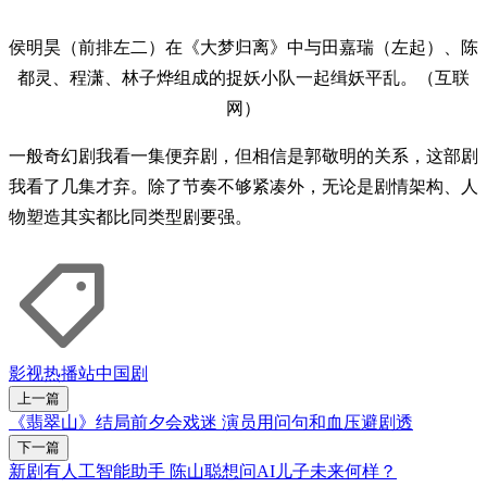
侯明昊（前排左二）在《大梦归离》中与田嘉瑞（左起）、陈
都灵、程潇、林子烨组成的捉妖小队一起缉妖平乱。（互联
网）
一般奇幻剧我看一集便弃剧，但相信是郭敬明的关系，这部剧
我看了几集才弃。除了节奏不够紧凑外，无论是剧情架构、人
物塑造其实都比同类型剧要强。
影视
热播站
中国剧
上一篇
《翡翠山》结局前夕会戏迷 演员用问句和血压避剧透
下一篇
新剧有人工智能助手 陈山聪想问AI儿子未来何样？