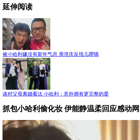
延伸阅读
被小哈利嫌没有新年气息 庾澄庆反指儿啰嗦
谈对父母离婚看法 小哈利：意外拥有更完整的爱
抓包小哈利偷化妆 伊能静温柔回应感动网