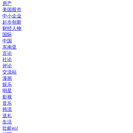
房产
美国股市
中小企业
起步创新
财经人物
国际
中国
东南亚
言论
社论
评论
交流站
漫画
娱乐
明星
影视
音乐
韩流
送礼
生活
壮龄go!