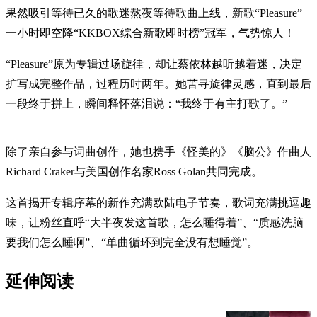
果然吸引等待已久的歌迷熬夜等待歌曲上线，新歌“Pleasure”
一小时即空降“KKBOX综合新歌即时榜”冠军，气势惊人！
“Pleasure”原为专辑过场旋律，却让蔡依林越听越着迷，决定
扩写成完整作品，过程历时两年。她苦寻旋律灵感，直到最后
一段终于拼上，瞬间释怀落泪说：“我终于有主打歌了。”
除了亲自参与词曲创作，她也携手《怪美的》《脑公》作曲人
Richard Craker与美国创作名家Ross Golan共同完成。
这首揭开专辑序幕的新作充满欧陆电子节奏，歌词充满挑逗趣
味，让粉丝直呼“大半夜发这首歌，怎么睡得着”、“质感洗脑
要我们怎么睡啊”、“单曲循环到完全没有想睡觉”。
延伸阅读