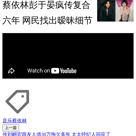
蔡依林彭于晏疯传复合
六年 网民找出暧昧细节
音乐
蔡依林
上一篇
传刘畊宏跟友人借30万拖欠多年 太太经纪人回应了