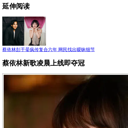
延伸阅读
蔡依林彭于晏疯传复合六年 网民找出暧昧细节
蔡依林新歌凌晨上线即夺冠