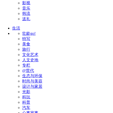
影视
音乐
韩流
送礼
生活
壮龄go!
特写
美食
旅行
文化艺术
人文史地
专栏
@世代
生态与环保
时尚与美容
设计与家居
光影
科玩
科普
汽车
心事家事