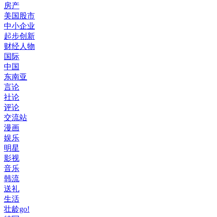
房产
美国股市
中小企业
起步创新
财经人物
国际
中国
东南亚
言论
社论
评论
交流站
漫画
娱乐
明星
影视
音乐
韩流
送礼
生活
壮龄go!