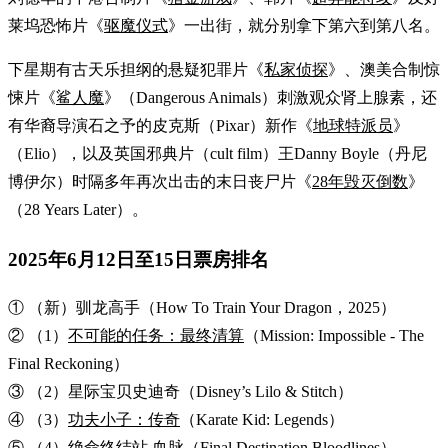
莱坞恐怖片《
驱魔仪式
》一出街，就分别拿下第六到第八名。
下星期有古天乐担纲的悬疑犯罪片《
私家侦探
》、澳美合制惊
悚片《
鲨人魔
》（Dangerous Animals）刺激观众肾上腺素，还
有华裔导演石之予的皮克斯（Pixar）新作《
地球特派员
》
（Elio），以及英国邪典片（cult film）王Danny Boyle（丹尼
博伊尔）时隔多年再次出击的末日丧尸片《
28年毁灭倒数
》
（28 Years Later）。
2025年6月12日至15日票房排名
① （新）驯龙高手（How To Train Your Dragon，2025）
② （1）
不可能的任务：最终清算
（Mission: Impossible - The
Final Reckoning）
③ （2）星际宝贝史迪奇（Disney’s Lilo & Stitch）
④ （3）
功夫小子：传奇
（Karate Kid: Legends）
⑤ （4）
绝命终结站 血脉
（Final Destination Bloodlines）