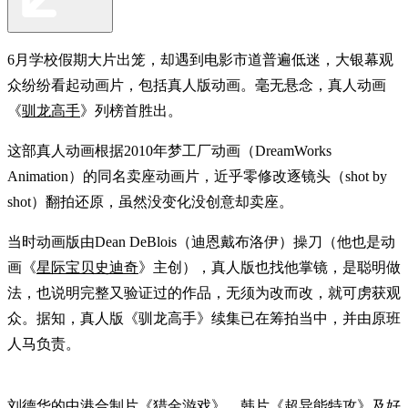
6月学校假期大片出笼，却遇到电影市道普遍低迷，大银幕观
众纷纷看起动画片，包括真人版动画。毫无悬念，真人动画
《
驯龙高手
》列榜首胜出。
这部真人动画根据2010年梦工厂动画（DreamWorks
Animation）的同名卖座动画片，近乎零修改逐镜头（shot by
shot）翻拍还原，虽然没变化没创意却卖座。
当时动画版由Dean DeBlois（迪恩戴布洛伊）操刀（他也是动
画《
星际宝贝史迪奇
》主创），真人版也找他掌镜，是聪明做
法，也说明完整又验证过的作品，无须为改而改，就可虏获观
众。据知，真人版《驯龙高手》续集已在筹拍当中，并由原班
人马负责。
刘德华的中港合制片《
猎金游戏
》、韩片《
超异能特攻
》及好