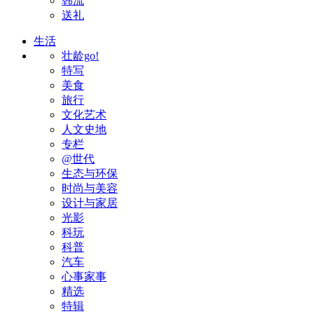
韩流
送礼
生活
壮龄go!
特写
美食
旅行
文化艺术
人文史地
专栏
@世代
生态与环保
时尚与美容
设计与家居
光影
科玩
科普
汽车
心事家事
精选
特辑