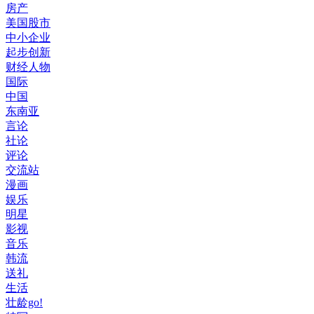
房产
美国股市
中小企业
起步创新
财经人物
国际
中国
东南亚
言论
社论
评论
交流站
漫画
娱乐
明星
影视
音乐
韩流
送礼
生活
壮龄go!