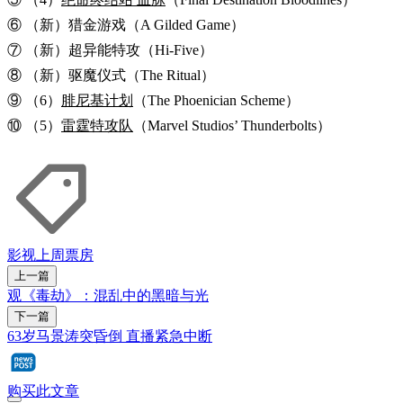
⑥ （新）猎金游戏（A Gilded Game）
⑦ （新）超异能特攻（Hi-Five）
⑧ （新）驱魔仪式（The Ritual）
⑨ （6）
腓尼基计划
（The Phoenician Scheme）
⑩ （5）
雷霆特攻队
（Marvel Studios’ Thunderbolts）
影视
上周票房
上一篇
观《毒劫》：混乱中的黑暗与光
下一篇
63岁马景涛突昏倒 直播紧急中断
购买此文章