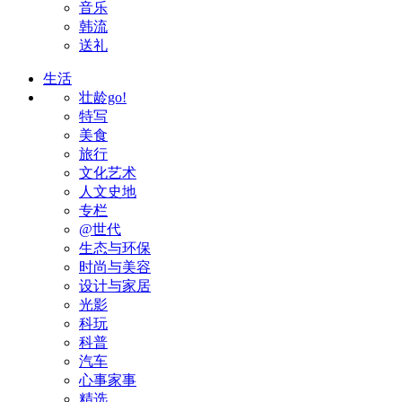
音乐
韩流
送礼
生活
壮龄go!
特写
美食
旅行
文化艺术
人文史地
专栏
@世代
生态与环保
时尚与美容
设计与家居
光影
科玩
科普
汽车
心事家事
精选