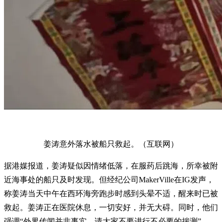
姜涛意外落水被船只救起。（互联网）
据港媒报道，姜涛疑似因情绪低落，在服药后跳海，所幸被附
近海事处的船只及时发现。但经纪公司MakerVille在IG发声，
称姜涛当天中午在西环海旁跑步时感到头晕不适，醒来时已被
救起。姜涛正在医院休息，一切安好，并无大碍。同时，他们
强调“外界传闻并非事实，请大家不要进行不必要的揣测”。