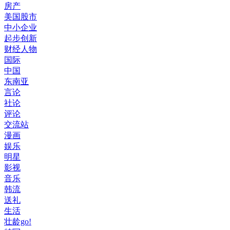
房产
美国股市
中小企业
起步创新
财经人物
国际
中国
东南亚
言论
社论
评论
交流站
漫画
娱乐
明星
影视
音乐
韩流
送礼
生活
壮龄go!