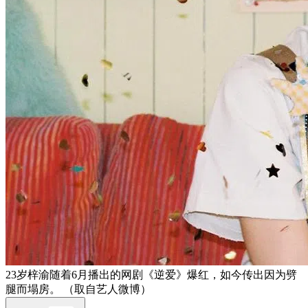
23岁梓渝随着6月播出的网剧《逆爱》爆红，如今传出因为劈
腿而塌房。 （取自艺人微博）