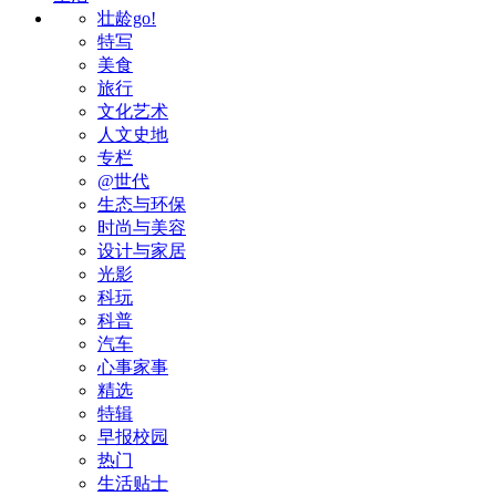
壮龄go!
特写
美食
旅行
文化艺术
人文史地
专栏
@世代
生态与环保
时尚与美容
设计与家居
光影
科玩
科普
汽车
心事家事
精选
特辑
早报校园
热门
生活贴士