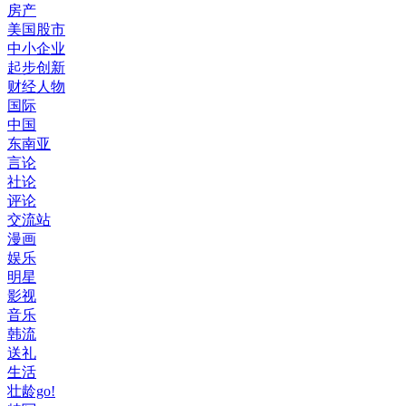
房产
美国股市
中小企业
起步创新
财经人物
国际
中国
东南亚
言论
社论
评论
交流站
漫画
娱乐
明星
影视
音乐
韩流
送礼
生活
壮龄go!