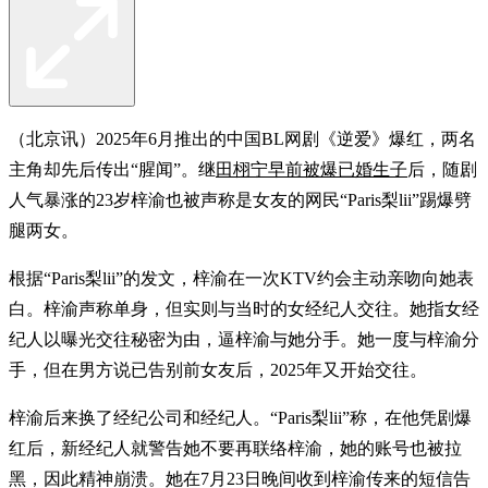
（北京讯）2025年6月推出的中国BL网剧《逆爱》爆红，两名
主角却先后传出“腥闻”。继
田栩宁早前被爆已婚生子
后，随剧
人气暴涨的23岁梓渝也被声称是女友的网民“Paris梨lii”踢爆劈
腿两女。
根据“Paris梨lii”的发文，梓渝在一次KTV约会主动亲吻向她表
白。梓渝声称单身，但实则与当时的女经纪人交往。她指女经
纪人以曝光交往秘密为由，逼梓渝与她分手。她一度与梓渝分
手，但在男方说已告别前女友后，2025年又开始交往。
梓渝后来换了经纪公司和经纪人。“Paris梨lii”称，在他凭剧爆
红后，新经纪人就警告她不要再联络梓渝，她的账号也被拉
黑，因此精神崩溃。她在7月23日晚间收到梓渝传来的短信告