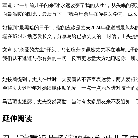
写道：“一年前儿子的来到‘永远改变了我的人生’，从失眠的
向最温暖的阳光，最后写下：“我会用余生在你身边学习、成长
她提到“最黑暗的日子”，指的应该是丈夫2024年骤逝后最煎熬的日
瑄在IG限时动态发长文，分享写给已故丈夫的一封信，里头提
文章以“亲爱的先生”开头，马艺瑄分享虽然丈夫不在她与儿子
我们从不逃避与你有关的一切，反而更愿意大方地聊起你，聊
她接着提到，丈夫在世时，夫妻俩从不吝啬表达爱，两人爱得
会将丈夫这些年对她细腻体贴的爱，一点一点地放进对孩子的照顾
马艺瑄也透露，丈夫突然离世，当时有太多朋友来不及通知，
延伸阅读