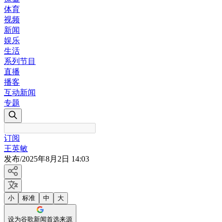
体育
视频
新闻
娱乐
生活
系列节目
直播
播客
互动新闻
专题
订阅
王英敏
发布
/
2025年8月2日 14:03
小
标准
中
大
设为谷歌新闻首选来源