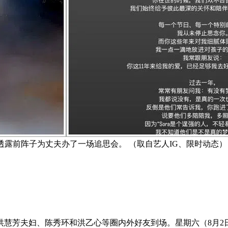
透露前阵子为丈夫办了一场追思会。 （取自艺人IG、限时动态）
与洪慧芳夫妇、陈秀环和洪乙心等圈内外好友到场。星期六（8月2