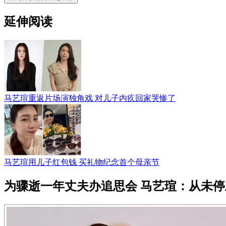
延伸阅读
马艺瑄重返片场演独角戏 对儿子内疚回家哭惨了
马艺瑄用儿子红包钱 买礼物纪念首个母亲节
为骤逝一年丈夫办追思会 马艺瑄：从未