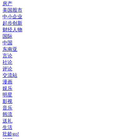
房产
美国股市
中小企业
起步创新
财经人物
国际
中国
东南亚
言论
社论
评论
交流站
漫画
娱乐
明星
影视
音乐
韩流
送礼
生活
壮龄go!