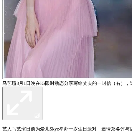
马艺瑄8月1日晚在IG限时动态分享写给丈夫的一封信（右），
艺人马艺瑄日前为爱儿Skye举办一岁生日派对，邀请郑各评