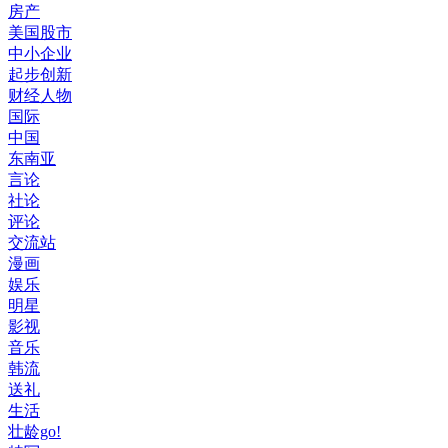
房产
美国股市
中小企业
起步创新
财经人物
国际
中国
东南亚
言论
社论
评论
交流站
漫画
娱乐
明星
影视
音乐
韩流
送礼
生活
壮龄go!