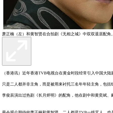
萧正楠（左）和黄智贤在合拍剧《无相之城》中双双退居配角。
（香港讯）近年香港TVB电视台在黄金时段经常引入中国大
只是二人都并非主角，而是被用来衬托三名年年轻主角，包括组合“
李俊辰演出过热剧《长月烬明》的配角，他在剧中和黄奕斌、
最令观众期待的萧正楠和黄智贤，二人都是TVB一线艺人，