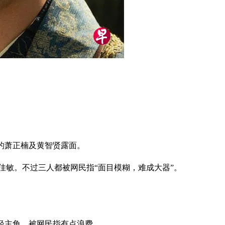
的萧正楠及黄智贤露面。
丽戴佳敏。不过三人都被网民指“面目模糊，难成大器”。
轻主角，被网民指有点浪费。