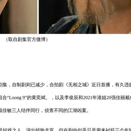
 （取自剧集官方微博）
陆剧集，自制剧则已减少，合拍剧《无相之城》近日首播，有久违
Loong 9”的黄奕斌、，以及李俊辰和2021年港姐20强佳
戴佳敏三人结伴同行，侦查不同的江湖凶案。
也是好戏之人，演出经验丰富，但在剧中似乎只是用来衬托三个年