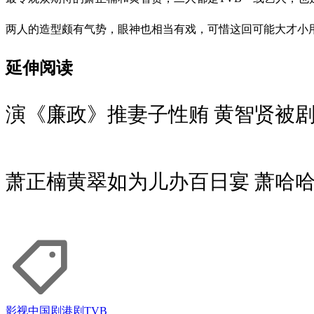
两人的造型颇有气势，眼神也相当有戏，可惜这回可能大才小
延伸阅读
演《廉政》推妻子性贿 黄智贤被
萧正楠黄翠如为儿办百日宴 萧哈
影视
中国剧
港剧
TVB