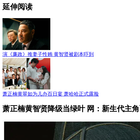
延伸阅读
演《廉政》推妻子性贿 黄智贤被剧本吓到
萧正楠黄翠如为儿办百日宴 萧哈哈正式露脸
萧正楠黄智贤降级当绿叶 网：新生代主