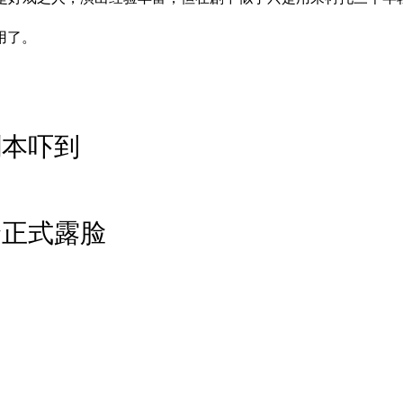
用了。
剧本吓到
哈正式露脸