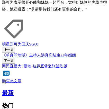
郑可为表示很开心能和妹妹一起同台，觉得姐妹俩的声线也很
搭，她还透露：“尽请期待我们还有更多的合作。”
明星
郑可为
国庆
SG60
上一篇
《单身即地狱》主持人洪真庆结束22年婚姻
下一篇
网民直播大S墓地 被起底曾邀张兰吃饭
购买此文章
最新
热门