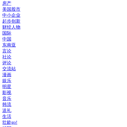
房产
美国股市
中小企业
起步创新
财经人物
国际
中国
东南亚
言论
社论
评论
交流站
漫画
娱乐
明星
影视
音乐
韩流
送礼
生活
壮龄go!