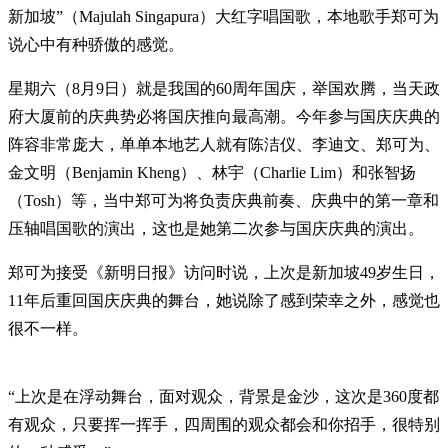
新加坡”（Majulah Singapura）大红字唱国歌，本地歌手郑可为
说心中有种骄傲的感觉。
星期六（8月9日）就是我国的60周年国庆，举国欢腾，当天政
府大厦前的庆典势必将国庆推向最高潮。今年参与国庆庆典的
阵容非常庞大，单单本地艺人就有陈洁仪、李迪文、郑可为、
金文明（Benjamin Kheng）、林宇（Charlie Lim）和张智扬
（Tosh）等，当中郑可为将负责庆典前奏、庆典中的第一章和
压轴唱国歌的演出，这也是她第二次参与国庆庆典的演出。
郑可为接受《新明日报》访问时说，上次是新加坡49岁生日，
11年后重回国庆庆典的舞台，她说除了感到荣幸之外，感觉也
很不一样。
“上次是在浮动舞台，面对观众，背景是金沙，这次是360度都
有观众，只要挥一挥手，四周围的观众都会和你招手，很特别