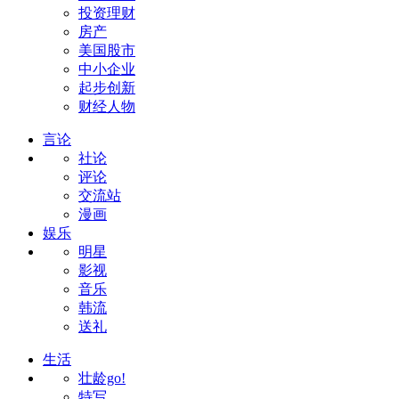
投资理财
房产
美国股市
中小企业
起步创新
财经人物
言论
社论
评论
交流站
漫画
娱乐
明星
影视
音乐
韩流
送礼
生活
壮龄go!
特写