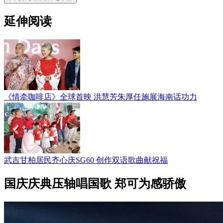
延伸阅读
《情牵咖啡店》全球首映 洪慧芳朱厚任施展海南话功力
武吉甘柏居民齐心庆SG60 创作双语歌曲献祝福
国庆庆典压轴唱国歌 郑可为感骄傲