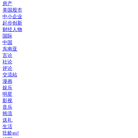
房产
美国股市
中小企业
起步创新
财经人物
国际
中国
东南亚
言论
社论
评论
交流站
漫画
娱乐
明星
影视
音乐
韩流
送礼
生活
壮龄go!