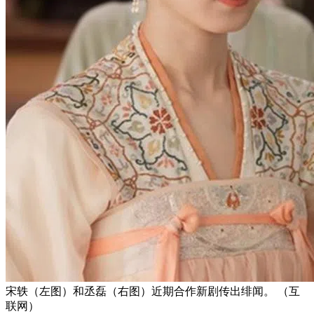
宋轶（左图）和丞磊（右图）近期合作新剧传出绯闻。 （互
联网）