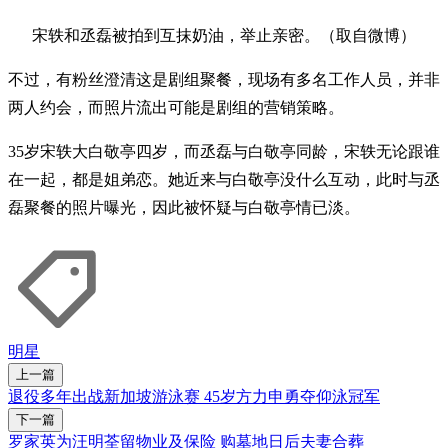
宋轶和丞磊被拍到互抹奶油，举止亲密。（取自微博）
不过，有粉丝澄清这是剧组聚餐，现场有多名工作人员，并非
两人约会，而照片流出可能是剧组的营销策略。
35岁宋轶大白敬亭四岁，而丞磊与白敬亭同龄，宋轶无论跟谁
在一起，都是姐弟恋。她近来与白敬亭没什么互动，此时与丞
磊聚餐的照片曝光，因此被怀疑与白敬亭情已淡。
明星
上一篇
退役多年出战新加坡游泳赛 45岁方力申勇夺仰泳冠军
下一篇
罗家英为汪明荃留物业及保险 购墓地日后夫妻合葬