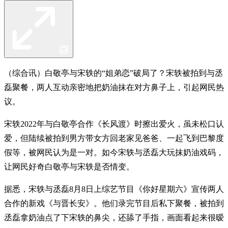
（综合讯）白敬亭与宋轶的“姐弟恋”破局了？宋轶被拍到与丞
磊聚餐，两人互动亲密地把奶油抹在对方鼻子上，引起网民热
议。
宋轶2022年与白敬亭合作《长风渡》时擦出爱火，虽未松口认
爱，但陆续被拍到男方带女方回老家见爸爸、一起飞到巴黎度
假等，被网民认为是一对。如今宋轶与丞磊大玩抹奶油戏码，
让网民好奇白敬亭与宋轶是否情变。
据悉，宋轶与丞磊8月8日上综艺节目《你好星期六》宣传两人
合作的新戏《与晋长安》。他们录完节目后私下聚餐，被拍到
丞磊拿奶油点了下宋轶的鼻尖，还舔了手指，画面看起来很暧