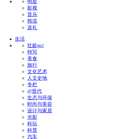
明星
影视
音乐
韩流
送礼
生活
壮龄go!
特写
美食
旅行
文化艺术
人文史地
专栏
@世代
生态与环保
时尚与美容
设计与家居
光影
科玩
科普
汽车