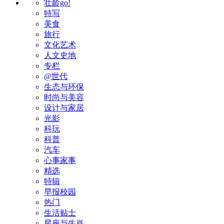
壮龄go!
特写
美食
旅行
文化艺术
人文史地
专栏
@世代
生态与环保
时尚与美容
设计与家居
光影
科玩
科普
汽车
心事家事
精选
特辑
早报校园
热门
生活贴士
星座与生肖