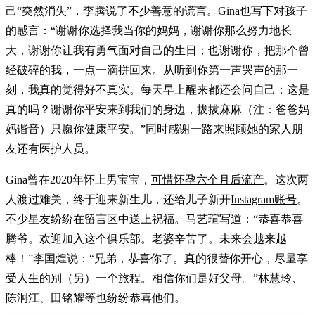
己“突然消失”，李腾说了不少善意的谎言。Gina也写下对孩子
的感言：“谢谢你选择我当你的妈妈，谢谢你那么努力地长
大，谢谢你让我有勇气面对自己的生日；也谢谢你，把那个曾
经破碎的我，一点一滴拼回来。从听到你第一声哭声的那一
刻，我真的觉得好不真实。每天早上醒来都还会问自己：这是
真的吗？谢谢你平安来到我们的身边，拔拔麻麻（注：爸爸妈
妈谐音）只愿你健康平安。”同时感谢一路来照顾她的家人朋
友还有医护人员。
Gina曾在2020年怀上男宝宝，
可惜怀孕六个月后流产
。这次两
人渡过难关，终于迎来新生儿，还给儿子新开
Instagram账号
。
不少星友纷纷在留言区中送上祝福。马艺瑄写道：“恭喜恭喜
腾爷。欢迎加入这个俱乐部。老婆辛苦了。未来会越来越
棒！”李国煌说：“兄弟，恭喜你了。真的很替你开心，尽量享
受人生的别（另）一个旅程。相信你们是好父母。”林慧玲、
陈泂江、田铭耀等也纷纷恭喜他们。