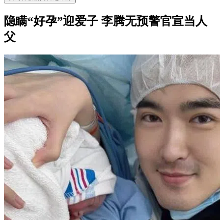
隐瞒“好孕”迎爱子 李腾无预警官宣当人
父