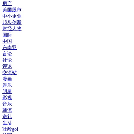
房产
美国股市
中小企业
起步创新
财经人物
国际
中国
东南亚
言论
社论
评论
交流站
漫画
娱乐
明星
影视
音乐
韩流
送礼
生活
壮龄go!