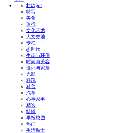
壮龄go!
特写
美食
旅行
文化艺术
人文史地
专栏
@世代
生态与环保
时尚与美容
设计与家居
光影
科玩
科普
汽车
心事家事
精选
特辑
早报校园
热门
生活贴士