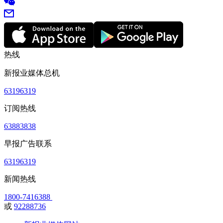
热线
新报业媒体总机
63196319
订阅热线
63883838
早报广告联系
63196319
新闻热线
1800-7416388
或
92288736