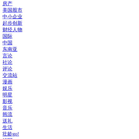
房产
美国股市
中小企业
起步创新
财经人物
国际
中国
东南亚
言论
社论
评论
交流站
漫画
娱乐
明星
影视
音乐
韩流
送礼
生活
壮龄go!