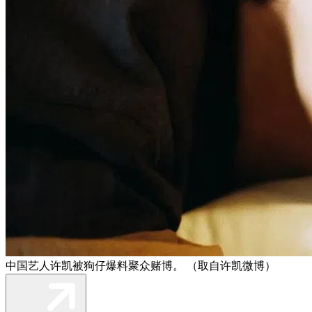
中国艺人许凯被狗仔爆料聚众赌博。 （取自许凯微博）