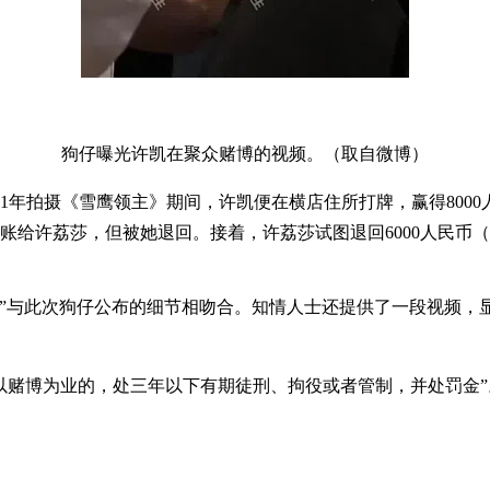
狗仔曝光许凯在聚众赌博的视频。（取自微博）
1年拍摄《雪鹰领主》期间，许凯便在横店住所打牌，赢得8000
转账给许荔莎，但被她退回。接着，许荔莎试图退回6000人民币（
账”与此次狗仔公布的细节相吻合。知情人士还提供了一段视频，
或以赌博为业的，处三年以下有期徒刑、拘役或者管制，并处罚金