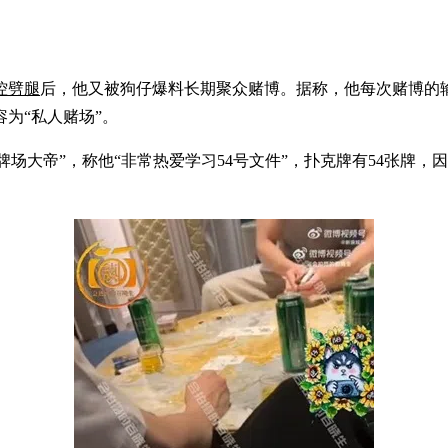
控劈腿
后，他又被狗仔爆料长期聚众赌博。据称，他每次赌博的输
为“私人赌场”。
牌场大帝”，称他“非常热爱学习54号文件”，扑克牌有54张牌