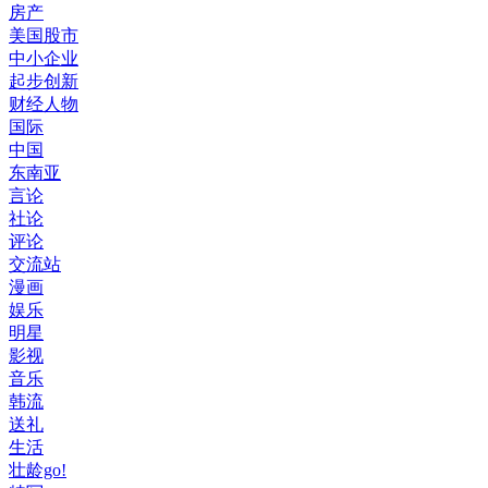
房产
美国股市
中小企业
起步创新
财经人物
国际
中国
东南亚
言论
社论
评论
交流站
漫画
娱乐
明星
影视
音乐
韩流
送礼
生活
壮龄go!