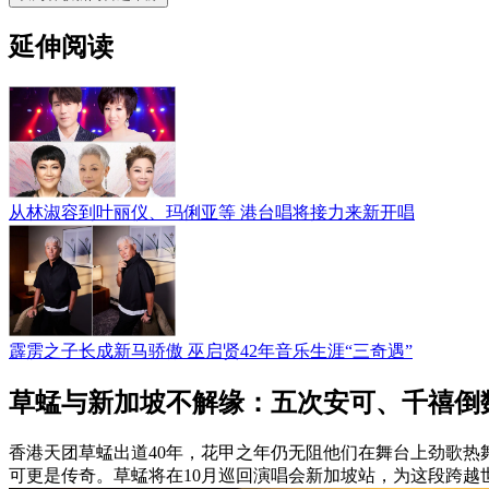
延伸阅读
从林淑容到叶丽仪、玛俐亚等 港台唱将接力来新开唱
霹雳之子长成新马骄傲 巫启贤42年音乐生涯“三奇遇”
草蜢与新加坡不解缘：五次安可、千禧倒
香港天团草蜢出道40年，花甲之年仍无阻他们在舞台上劲歌
可更是传奇。草蜢将在10月巡回演唱会新加坡站，为这段跨越