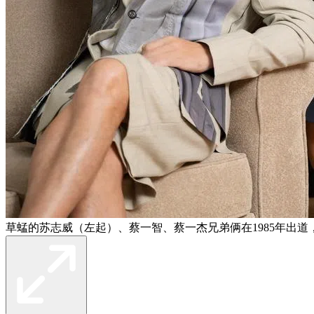
草蜢的苏志威（左起）、蔡一智、蔡一杰兄弟俩在1985年出道，