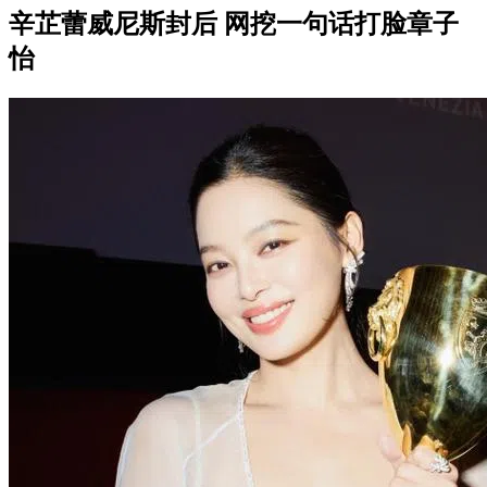
辛芷蕾威尼斯封后 网挖一句话打脸章子
怡