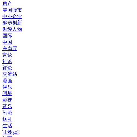
房产
美国股市
中小企业
起步创新
财经人物
国际
中国
东南亚
言论
社论
评论
交流站
漫画
娱乐
明星
影视
音乐
韩流
送礼
生活
壮龄go!