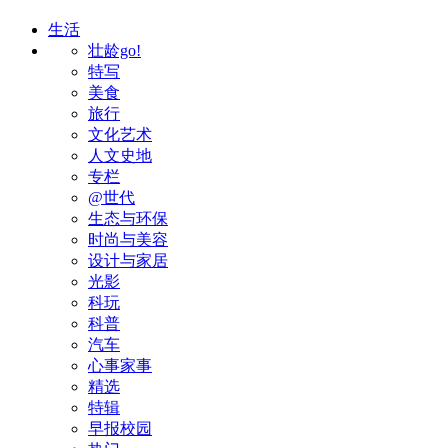
生活
壮龄go!
特写
美食
旅行
文化艺术
人文史地
专栏
@世代
生态与环保
时尚与美容
设计与家居
光影
科玩
科普
汽车
心事家事
精选
特辑
早报校园