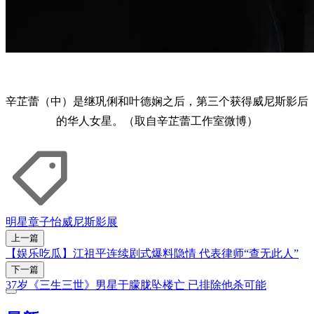
辛芷蕾（中）是继巩俐和叶德娴之后，第三个获得威尼斯影后
的华人女星。（取自辛芷蕾工作室微博）
明星
章子怡
威尼斯影展
上一篇
【娱乐吃瓜】江祖平连续剧式爆料隐情 代表律师“查无此人”
下一篇
37岁《三生三世》男星于朦胧坠楼亡 已排除他杀可能