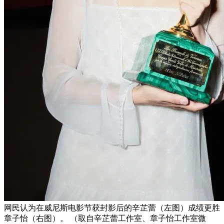
网民认为在威尼斯电影节获封影后的辛芷蕾（左图）成绩更胜
章子怡（右图）。 （取自辛芷蕾工作室、章子怡工作室微