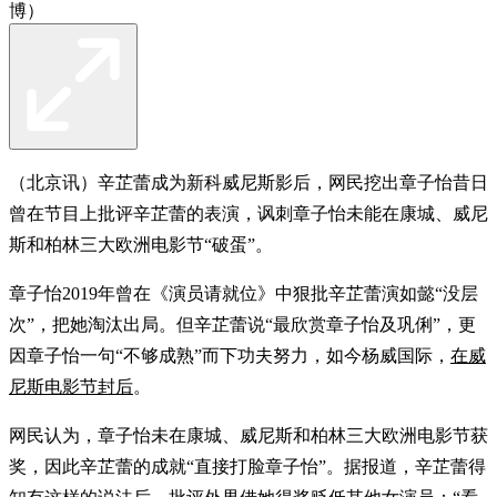
博）
（北京讯）辛芷蕾成为新科威尼斯影后，网民挖出章子怡昔日
曾在节目上批评辛芷蕾的表演，讽刺章子怡未能在康城、威尼
斯和柏林三大欧洲电影节“破蛋”。
章子怡2019年曾在《演员请就位》中狠批辛芷蕾演如懿“没层
次”，把她淘汰出局。但辛芷蕾说“最欣赏章子怡及巩俐”，更
因章子怡一句“不够成熟”而下功夫努力，如今杨威国际，
在威
尼斯电影节封后
。
网民认为，章子怡未在康城、威尼斯和柏林三大欧洲电影节获
奖，因此辛芷蕾的成就“直接打脸章子怡”。据报道，辛芷蕾得