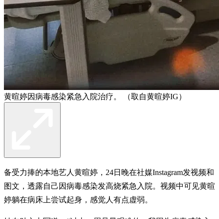
黄暄婷因病毒感染紧急入院治疗。 （取自黄暄婷IG）
备受力捧的本地艺人黄暄婷，24日晚在社媒Instagram发视频和
图文，透露自己因病毒感染发高烧紧急入院。视频中可见黄暄
婷躺在病床上尝试起身，感觉人有点虚弱。