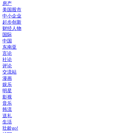
房产
美国股市
中小企业
起步创新
财经人物
国际
中国
东南亚
言论
社论
评论
交流站
漫画
娱乐
明星
影视
音乐
韩流
送礼
生活
壮龄go!