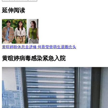
延伸阅读
黄暄婷盼休息去进修 何盈莹曾萌生退圈念头
黄暄婷病毒感染紧急入院