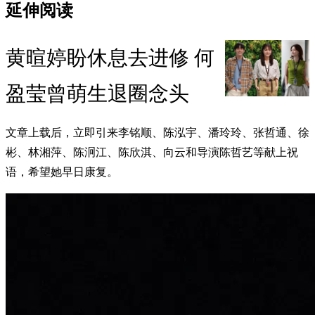
延伸阅读
黄暄婷盼休息去进修 何
盈莹曾萌生退圈念头
文章上载后，立即引来李铭顺、陈泓宇、潘玲玲、张哲通、徐
彬、林湘萍、陈泂江、陈欣淇、向云和导演陈哲艺等献上祝
语，希望她早日康复。