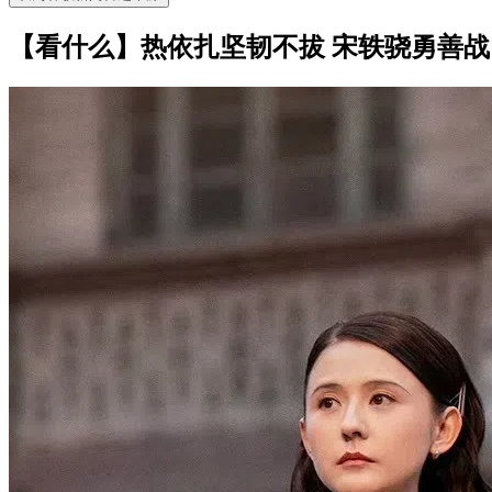
【看什么】热依扎坚韧不拔 宋轶骁勇善战