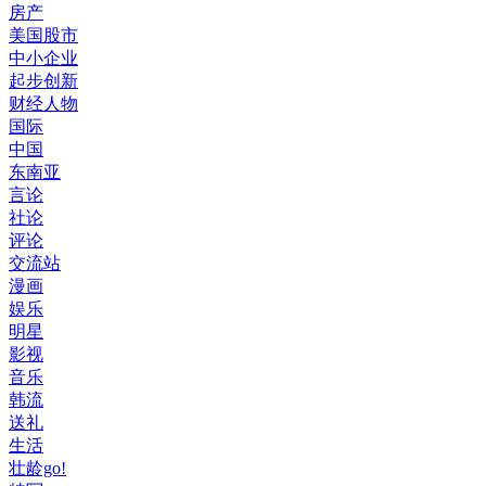
房产
美国股市
中小企业
起步创新
财经人物
国际
中国
东南亚
言论
社论
评论
交流站
漫画
娱乐
明星
影视
音乐
韩流
送礼
生活
壮龄go!