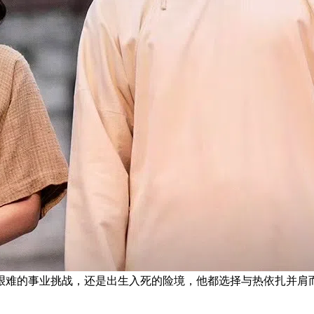
艰难的事业挑战，还是出生入死的险境，他都选择与热依扎并肩而