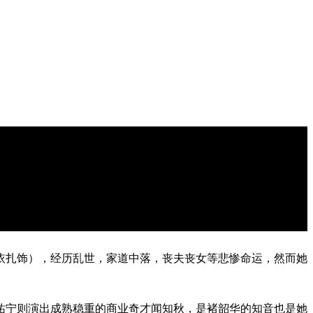
依扎饰），经历乱世，家道中落，丧夫丧女等悲惨命运，然而她
祐宁则演出成熟稳重的商业奇才闻知秋，是褚韶华的知音也是她