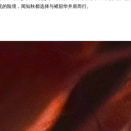
死的险境，闻知秋都选择与褚韶华并肩而行。