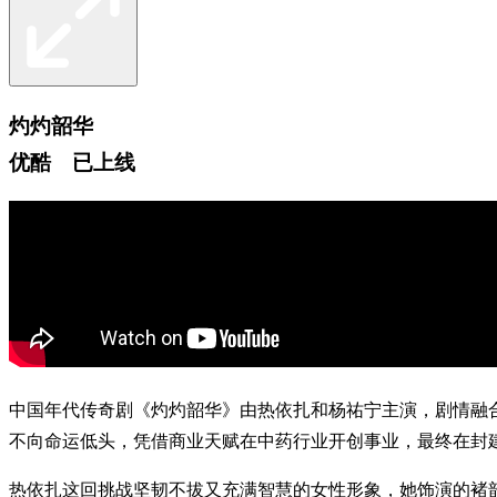
灼灼韶华
优酷 已上线
中国年代传奇剧《灼灼韶华》由热依扎和杨祐宁主演，剧情融
不向命运低头，凭借商业天赋在中药行业开创事业，最终在封
热依扎这回挑战坚韧不拔又充满智慧的女性形象，她饰演的褚