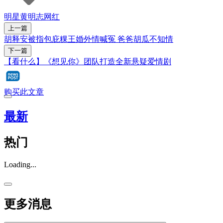
明星
黄明志
网红
上一篇
胡释安被指包庇粿王婚外情喊冤 爸爸胡瓜不知情
下一篇
【看什么】《想见你》团队打造全新悬疑爱情剧
购买此文章
最新
热门
Loading...
更多消息