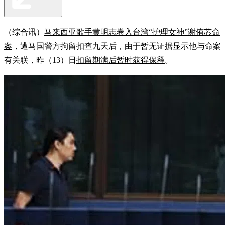
（综合讯）
马来西亚歌手黄明志卷入台湾“护理女神”谢侑芯命
案
，遭马国警方拘留扣查九天后，由于暂无证据显示他与命案
有关联，昨（13）日
扣留期满后暂时获得保释
。