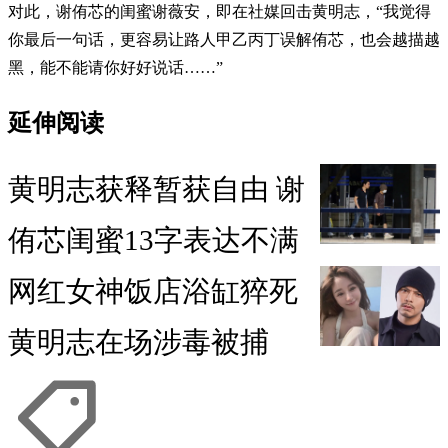
对此，谢侑芯的闺蜜谢薇安，即在社媒回击黄明志，“我觉得
你最后一句话，更容易让路人甲乙丙丁误解侑芯，也会越描越
黑，能不能请你好好说话……”
延伸阅读
黄明志获释暂获自由 谢
侑芯闺蜜13字表达不满
网红女神饭店浴缸猝死
黄明志在场涉毒被捕