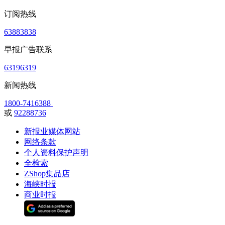
订阅热线
63883838
早报广告联系
63196319
新闻热线
1800-7416388
或
92288736
新报业媒体网站
网络条款
个人资料保护声明
全检索
ZShop集品店
海峡时报
商业时报