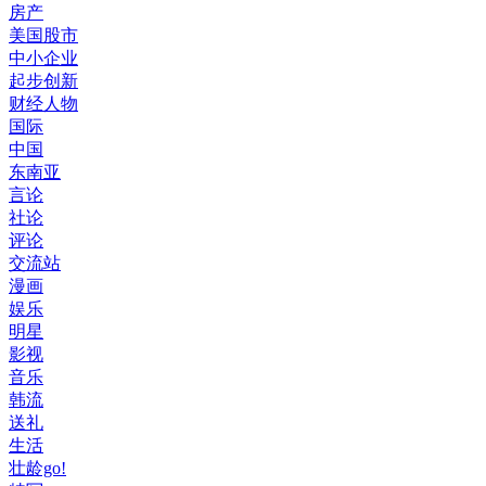
房产
美国股市
中小企业
起步创新
财经人物
国际
中国
东南亚
言论
社论
评论
交流站
漫画
娱乐
明星
影视
音乐
韩流
送礼
生活
壮龄go!