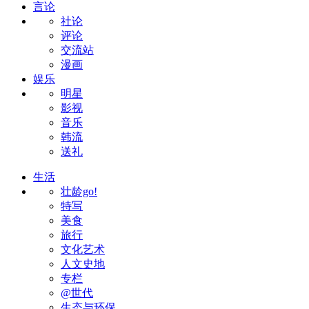
言论
社论
评论
交流站
漫画
娱乐
明星
影视
音乐
韩流
送礼
生活
壮龄go!
特写
美食
旅行
文化艺术
人文史地
专栏
@世代
生态与环保