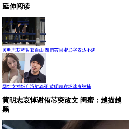
延伸阅读
黄明志获释暂获自由 谢侑芯闺蜜13字表达不满
网红女神饭店浴缸猝死 黄明志在场涉毒被捕
黄明志哀悼谢侑芯突改文 闺蜜：越描越
黑