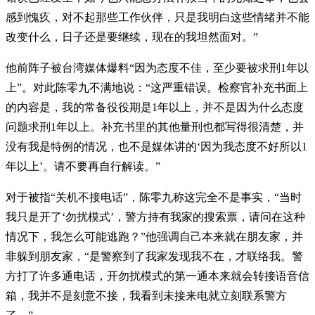
感到愧疚，对不起那些工作伙伴，只是我明白这些情绪并不能
改变什么，日子还是要继续，现在的我坦然面对。”
他前阵子被台湾媒体爆料“因为态度不佳，至少要被求刑1年以
上”。对此陈零九不满地说：“这严重错误。检察官补充书面上
的内容是，我的常备役役期是1年以上，并不是因为什么态度
问题求刑1年以上。补充书里的其他量刑也都写得很清楚，并
没有我是特例的情况，也不是媒体讲的‘因为我态度不好所以1
年以上’。请不要再自行解读。”
对于被指“关机不接电话”，陈零九称这完全不是事实，“当时
我只是开了‘勿扰模式’，警方持有我家的搜索票，请问在这种
情况下，我怎么可能逃跑？”他强调自己本来就在朋友家，并
非躲到朋友家，“是警察到了我家发现我不在，才联络我。警
方打了许多通电话，开勿扰模式的第一通本来就会转接语音信
箱，我并不是刻意不接，我看到未接来电就立刻联系警方