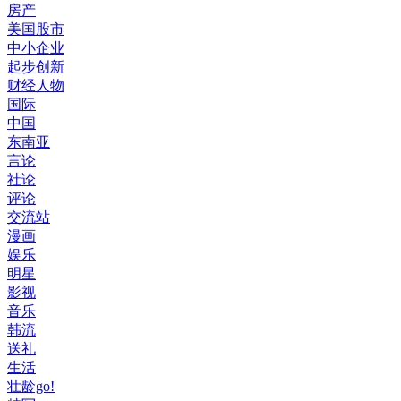
房产
美国股市
中小企业
起步创新
财经人物
国际
中国
东南亚
言论
社论
评论
交流站
漫画
娱乐
明星
影视
音乐
韩流
送礼
生活
壮龄go!