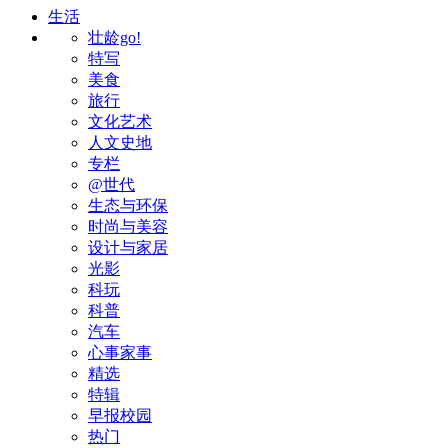
生活
壮龄go!
特写
美食
旅行
文化艺术
人文史地
专栏
@世代
生态与环保
时尚与美容
设计与家居
光影
科玩
科普
汽车
心事家事
精选
特辑
早报校园
热门