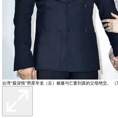
台湾“最深情”男星辛龙（左）被爆与亡妻刘真的父母绝交。 （