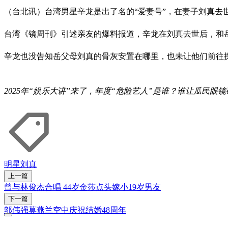
（台北讯）台湾男星辛龙是出了名的“爱妻号”，在妻子刘真去
台湾《镜周刊》引述亲友的爆料报道，辛龙在刘真去世后，和
辛龙也没告知岳父母刘真的骨灰安置在哪里，也未让他们前往
2025年“娱乐大讲”来了，年度“危险艺人”是谁？谁让瓜民眼
明星
刘真
上一篇
曾与林俊杰合唱 44岁金莎点头嫁小19岁男友
下一篇
邬伟强莫燕兰空中庆祝结婚48周年