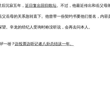
世后沉寂五年，
近日复出回归歌坛
。不过，他最近传出和岳父母
岳父岳母的关系急转直下。他曾带一份契约书要他们签名，内容
探望。辛龙的经纪人受询时称没听说，会再去问本人。
镜碎一地？
边投票边听记者八卦总结这一年。