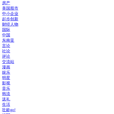
房产
美国股市
中小企业
起步创新
财经人物
国际
中国
东南亚
言论
社论
评论
交流站
漫画
娱乐
明星
影视
音乐
韩流
送礼
生活
壮龄go!