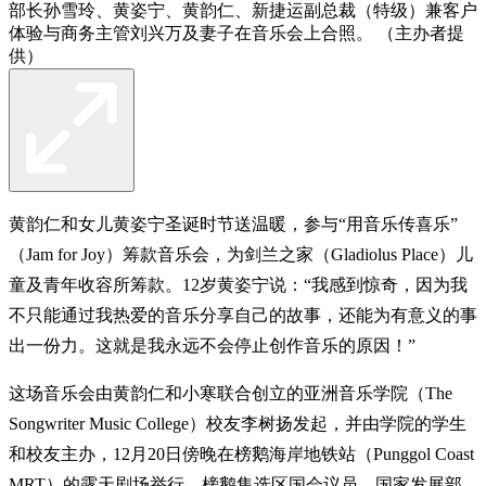
部长孙雪玲、黄姿宁、黄韵仁、新捷运副总裁（特级）兼客户
体验与商务主管刘兴万及妻子在音乐会上合照。 （主办者提
供）
黄韵仁和女儿黄姿宁圣诞时节送温暖，参与“用音乐传喜乐”
（Jam for Joy）筹款音乐会，为剑兰之家（Gladiolus Place）儿
童及青年收容所筹款。12岁黄姿宁说：“我感到惊奇，因为我
不只能通过我热爱的音乐分享自己的故事，还能为有意义的事
出一份力。这就是我永远不会停止创作音乐的原因！”
这场音乐会由黄韵仁和小寒联合创立的亚洲音乐学院（The
Songwriter Music College）校友李树扬发起，并由学院的学生
和校友主办，12月20日傍晚在榜鹅海岸地铁站（Punggol Coast
MRT）的露天剧场举行。榜鹅集选区国会议员、国家发展部