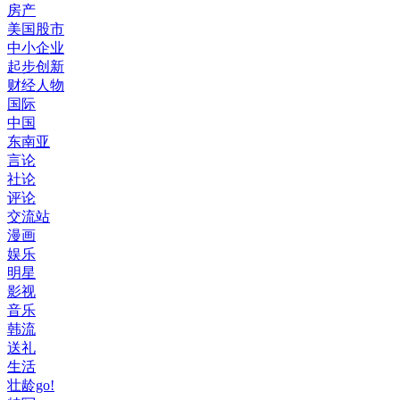
房产
美国股市
中小企业
起步创新
财经人物
国际
中国
东南亚
言论
社论
评论
交流站
漫画
娱乐
明星
影视
音乐
韩流
送礼
生活
壮龄go!