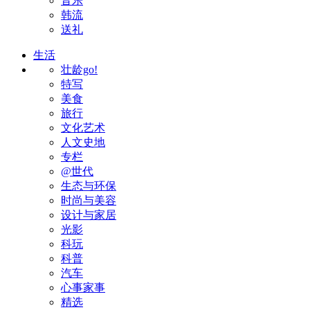
音乐
韩流
送礼
生活
壮龄go!
特写
美食
旅行
文化艺术
人文史地
专栏
@世代
生态与环保
时尚与美容
设计与家居
光影
科玩
科普
汽车
心事家事
精选