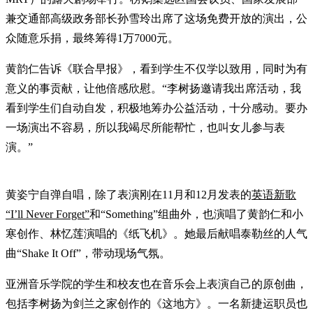
兼交通部高级政务部长孙雪玲出席了这场免费开放的演出，公
众随意乐捐，最终筹得1万7000元。
黄韵仁告诉《联合早报》，看到学生不仅学以致用，同时为有
意义的事贡献，让他倍感欣慰。“李树扬邀请我出席活动，我
看到学生们自动自发，积极地筹办公益活动，十分感动。要办
一场演出不容易，所以我竭尽所能帮忙，也叫女儿参与表
演。”
黄姿宁自弹自唱，除了表演刚在11月和12月发表的
英语新歌
“I’ll Never Forget”
和“Something”组曲外，也演唱了黄韵仁和小
寒创作、林忆莲演唱的《纸飞机》。她最后献唱泰勒丝的人气
曲“Shake It Off”，带动现场气氛。
亚洲音乐学院的学生和校友也在音乐会上表演自己的原创曲，
包括李树扬为剑兰之家创作的《这地方》。一名新捷运职员也