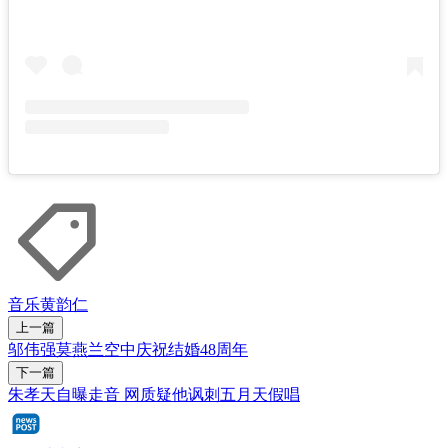
音乐
黄韵仁
上一篇
邬伟强莫燕兰空中庆祝结婚48周年
下一篇
朱孝天自曝走音 网质疑他讽刺五月天假唱