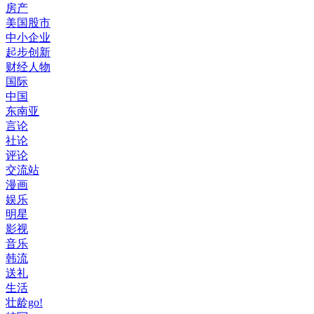
房产
美国股市
中小企业
起步创新
财经人物
国际
中国
东南亚
言论
社论
评论
交流站
漫画
娱乐
明星
影视
音乐
韩流
送礼
生活
壮龄go!