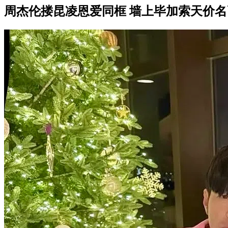
周杰伦搂昆凌恩爱同框 墙上毕加索天价