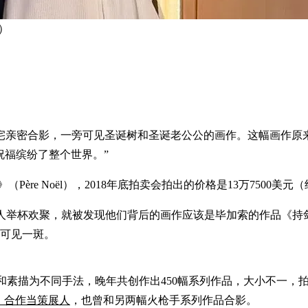
）
密合影，一旁可见圣诞树和圣诞老公公的画作。这幅画作原来来头不
让祝福缤纷了整个世界。”
re Noël），2018年底拍卖会拍出的价格是13万7500美元（约
举杯欢聚，就被发现他们背后的画作应该是毕加索的作品《持剑的火枪手》
味可见一斑。
油画和素描为不同手法，晚年共创作出450幅系列作品，大小不一，拍
’s）合作当策展人
，也曾和另两幅火枪手系列作品合影。