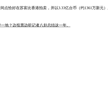
r），因时间点恰好在苏富比香港拍卖，并以3.33亿台币（约136
镜碎一地？边投票边听记者八卦总结这一年。