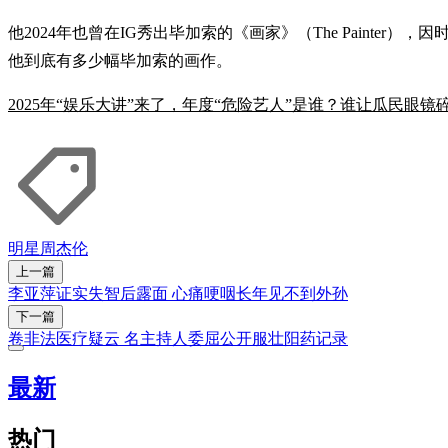
他2024年也曾在IG秀出毕加索的《画家》（The Painte
他到底有多少幅毕加索的画作。
2025年“娱乐大讲”来了，年度“危险艺人”是谁？谁让瓜民眼
明星
周杰伦
上一篇
李亚萍证实失智后露面 心痛哽咽长年见不到外孙
下一篇
卷非法医疗疑云 名主持人委屈公开服壮阳药记录
最新
热门