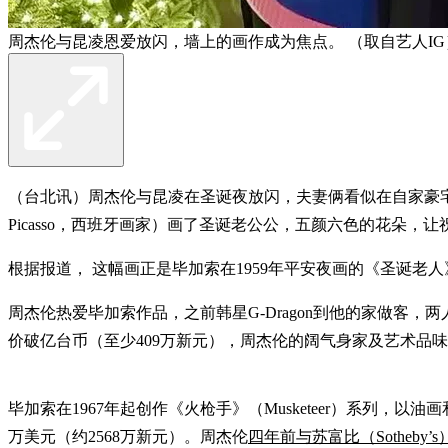
周杰伦与昆凌恩爱放闪，墙上的画作成为焦点。 （取自艺人IG
（台北讯）周杰伦与昆凌在圣诞夜放闪，夫妻俩看似在自家豪宅亲
Picasso，西班牙画家）画了圣诞老公公，五颜六色的花朵，
根据报道， 这幅画正是毕加索在1959年平安夜画的《圣诞老人》（Pè
周杰伦热爱毕加索作品，之前韩星G-Dragon到他的家做客，两人
价破亿台币（至少409万新元），周杰伦的阔气身家及艺术品
毕加索在1967年起创作《火枪手》（Musketeer）系列，以
万美元（约2568万新元）。周杰伦
四年前与苏富比（Sotheby