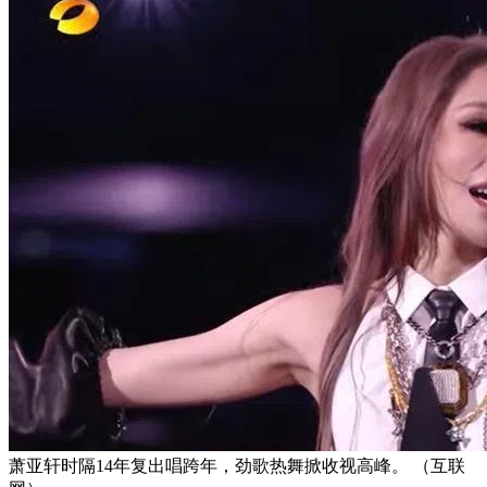
萧亚轩时隔14年复出唱跨年，劲歌热舞掀收视高峰。 （互联