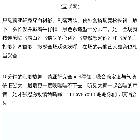
（互联网）
只见萧亚轩身穿白衬衫、利落西装、皮外套搭配宽松长裤，放
下一头长发并戴着牛仔帽，黑色系造型十分帅气。她一登场就
接连演唱《表白》《遗失的心跳》《突然想起你》和《爱的主
打歌》四首歌，掀起全场观众欢呼，在场的其他艺人嘉宾也相
当兴奋。
18分钟的劲歌热舞，萧亚轩完全hold得住，嗓音稳定度与气场
依旧强大，最后更一度哽咽唱不下去，听见大家一起合唱的声
音，她才强忍激动情绪嗨喊：“I Love You！谢谢你们，演唱会
见！”