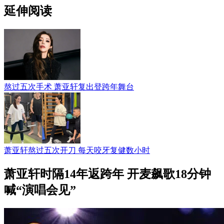
延伸阅读
熬过五次手术 萧亚轩复出登跨年舞台
萧亚轩熬过五次开刀 每天咬牙复健数小时
萧亚轩时隔14年返跨年 开麦飙歌18分钟
喊“演唱会见”