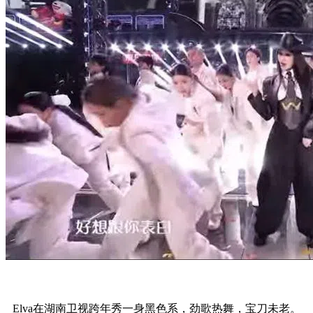
Elva在湖南卫视跨年秀一身黑色系，劲歌热舞，宝刀未老。