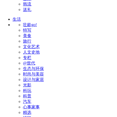
韩流
送礼
生活
壮龄go!
特写
美食
旅行
文化艺术
人文史地
专栏
@世代
生态与环保
时尚与美容
设计与家居
光影
科玩
科普
汽车
心事家事
精选