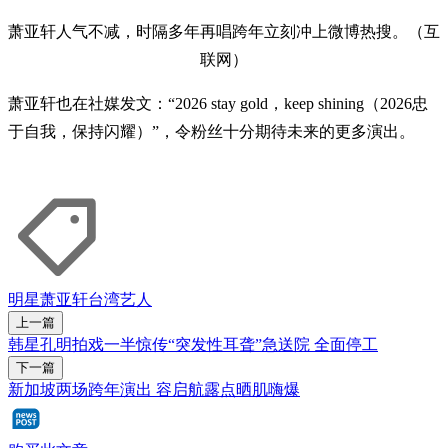
萧亚轩人气不减，时隔多年再唱跨年立刻冲上微博热搜。（互
联网）
萧亚轩也在社媒发文：“2026 stay gold，keep shining（2026忠
于自我，保持闪耀）”，令粉丝十分期待未来的更多演出。
明星
萧亚轩
台湾艺人
上一篇
韩星孔明拍戏一半惊传“突发性耳聋”急送院 全面停工
下一篇
新加坡两场跨年演出 容启航露点晒肌嗨爆