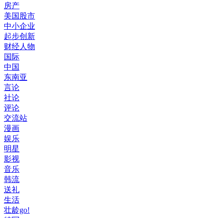
房产
美国股市
中小企业
起步创新
财经人物
国际
中国
东南亚
言论
社论
评论
交流站
漫画
娱乐
明星
影视
音乐
韩流
送礼
生活
壮龄go!