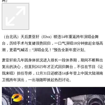
网）
（台北讯）天后萧亚轩（Elva）暌违14年重返跨年演唱会舞
台，历经手术与复健强势回归，一口气演唱18分钟掀起全场高
潮，更霸气喊话：“演唱会见！”预告全新年度计划。
萧亚轩前几年因身体状况进入很长一段休养期，期间不断释出
复出的决心，但直到2025年才正式回归舞台，不仅在节目《让
我来唱》担任导师，12月31日还睽违14多年登上中国大陆湖南
卫视跨年演出，一出场随即掀起热烈讨论。