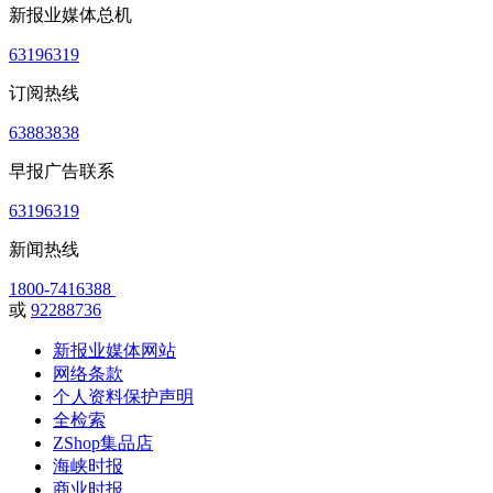
新报业媒体总机
63196319
订阅热线
63883838
早报广告联系
63196319
新闻热线
1800-7416388
或
92288736
新报业媒体网站
网络条款
个人资料保护声明
全检索
ZShop集品店
海峡时报
商业时报