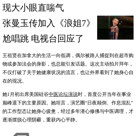
现大小眼直喘气
张曼玉传加入《浪姐7》
尬唱跳 电视台回应了
王祖贤在加拿大的生活一向低调，偶尔被路人捕捉到在超市购
物或参加法会的身影，也总能引发话题。这次主动拍片拜年，
不仅打破了关于她健康状况的流言，也让外界看到了她身心自
在的现况。
她1月初出席美国硅谷
中医论坛演说
时，首度公开当年在事业
巅峰退下的主要原因。她坦言，演艺圈“日夜颠倒、作息混乱”
的工作型态让她身心疲惫，经过多年潜心修佛与中医调理，才
逐渐摆脱心理阴霾，重获内心平静。