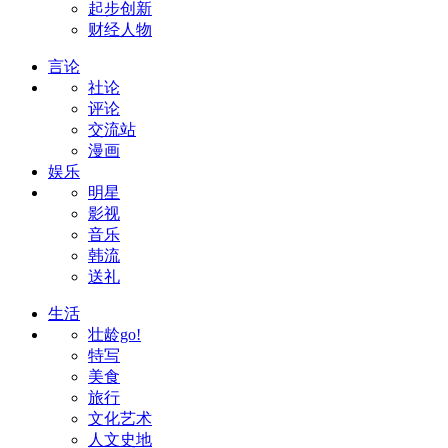
起步创新
财经人物
言论
社论
评论
交流站
漫画
娱乐
明星
影视
音乐
韩流
送礼
生活
壮龄go!
特写
美食
旅行
文化艺术
人文史地