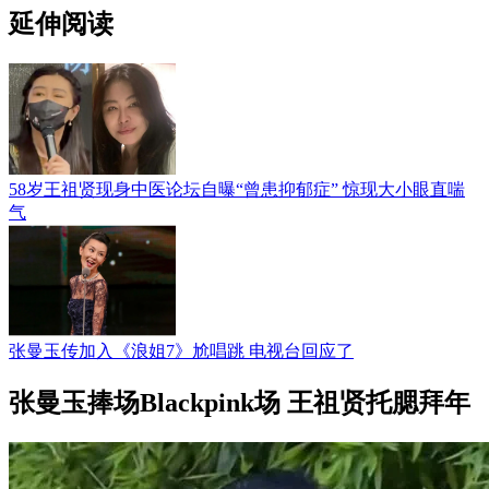
延伸阅读
58岁王祖贤现身中医论坛自曝“曾患抑郁症” 惊现大小眼直喘
气
张曼玉传加入《浪姐7》尬唱跳 电视台回应了
张曼玉捧场Blackpink场 王祖贤托腮拜年