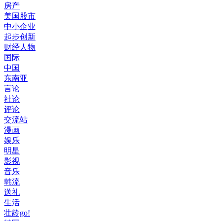
房产
美国股市
中小企业
起步创新
财经人物
国际
中国
东南亚
言论
社论
评论
交流站
漫画
娱乐
明星
影视
音乐
韩流
送礼
生活
壮龄go!