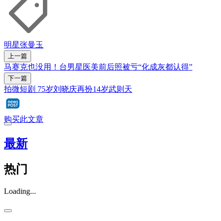
明星
张曼玉
上一篇
马赛克也没用！台男星医美前后照被亏“化成灰都认得”
下一篇
拍微短剧 75岁刘晓庆再扮14岁武则天
购买此文章
最新
热门
Loading...