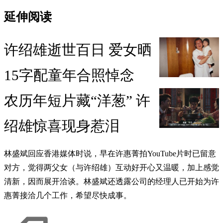
延伸阅读
许绍雄逝世百日 爱女晒
15字配童年合照悼念
农历年短片藏“洋葱” 许
绍雄惊喜现身惹泪
林盛斌回应香港媒体时说，早在许惠菁拍YouTube片时已留意
对方，觉得两父女（与许绍雄）互动好开心又温暖，加上感觉
清新，因而展开洽谈。林盛斌还透露公司的经理人已开始为许
惠菁接洽几个工作，希望尽快成事。