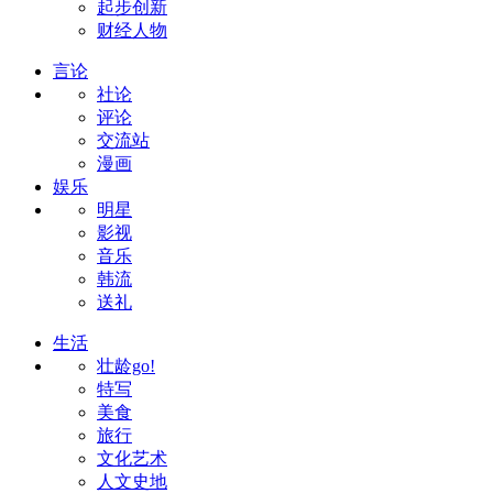
起步创新
财经人物
言论
社论
评论
交流站
漫画
娱乐
明星
影视
音乐
韩流
送礼
生活
壮龄go!
特写
美食
旅行
文化艺术
人文史地