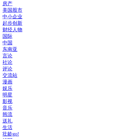
房产
美国股市
中小企业
起步创新
财经人物
国际
中国
东南亚
言论
社论
评论
交流站
漫画
娱乐
明星
影视
音乐
韩流
送礼
生活
壮龄go!