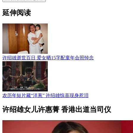
延伸阅读
许绍雄逝世百日 爱女晒15字配童年合照悼念
农历年短片藏“洋葱” 许绍雄惊喜现身惹泪
许绍雄女儿许惠菁 香港出道当司仪