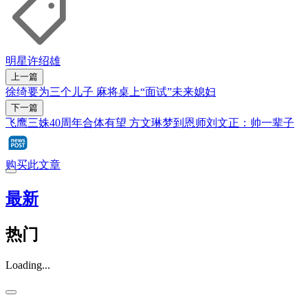
明星
许绍雄
上一篇
徐绮要为三个儿子 麻将桌上“面试”未来媳妇
下一篇
飞鹰三姝40周年合体有望 方文琳梦到恩师刘文正：帅一辈子
购买此文章
最新
热门
Loading...