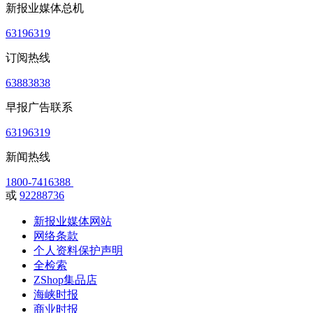
新报业媒体总机
63196319
订阅热线
63883838
早报广告联系
63196319
新闻热线
1800-7416388
或
92288736
新报业媒体网站
网络条款
个人资料保护声明
全检索
ZShop集品店
海峡时报
商业时报