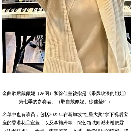
金曲歌后戴佩妮（左图）和徐佳莹被指是《乘风破浪的姐姐》
第七季的参赛者。（取自戴佩妮、徐佳莹IG）
名单中也有演员，包括2025年在新加坡“红星大奖”拿下视后宝
座的香港花旦宣萱，以及李施嬅等；综艺领域则派出谢依霖
（Hold住姐）、金靖、李雪琴等。不过，最受瞩目的阵容，绝