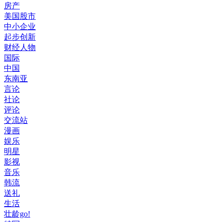
房产
美国股市
中小企业
起步创新
财经人物
国际
中国
东南亚
言论
社论
评论
交流站
漫画
娱乐
明星
影视
音乐
韩流
送礼
生活
壮龄go!