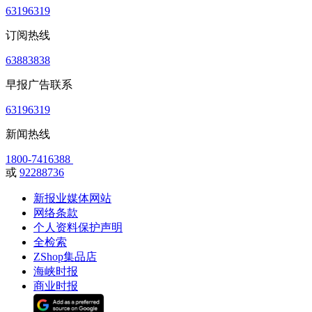
63196319
订阅热线
63883838
早报广告联系
63196319
新闻热线
1800-7416388
或
92288736
新报业媒体网站
网络条款
个人资料保护声明
全检索
ZShop集品店
海峡时报
商业时报