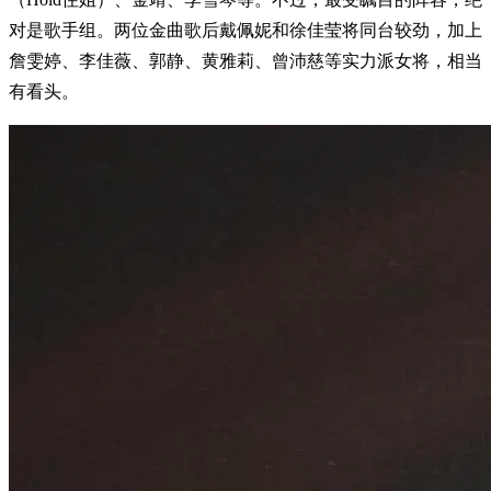
对是歌手组。两位金曲歌后戴佩妮和徐佳莹将同台较劲，加上
詹雯婷、李佳薇、郭静、黄雅莉、曾沛慈等实力派女将，相当
有看头。