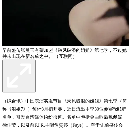
早前盛传张曼玉有望加盟《乘风破浪的姐姐》第七季，不过她
并未出现在新名单之中。 （互联网）
（综合讯）中国表演实境节目《乘风破浪的姐姐》第七季（简
称《浪姐7》）预计3月初开赛，近日流出本季30位参赛“姐姐”
名单，引发台湾媒体纷纷报道。名单中包括金曲歌后戴佩妮、
徐佳莹，以及前F.I.R.主唱詹雯婷（Faye）。至于先前盛传会