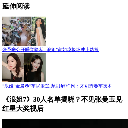
延伸阅读
张予曦公开睡觉隐私 “浪姐”家如垃圾场冲上热搜
“浪姐”金晨卷“车祸肇逃助理顶罪” 网：才刚秀赛车技术
《浪姐7》30人名单揭晓？不见张曼玉见
红星大奖视后