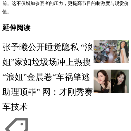
前。这不仅增加参赛者的压力，更提高节目的刺激度与观赏价
值。
延伸阅读
张予曦公开睡觉隐私 “浪
姐”家如垃圾场冲上热搜
“浪姐”金晨卷“车祸肇逃
助理顶罪” 网：才刚秀赛
车技术