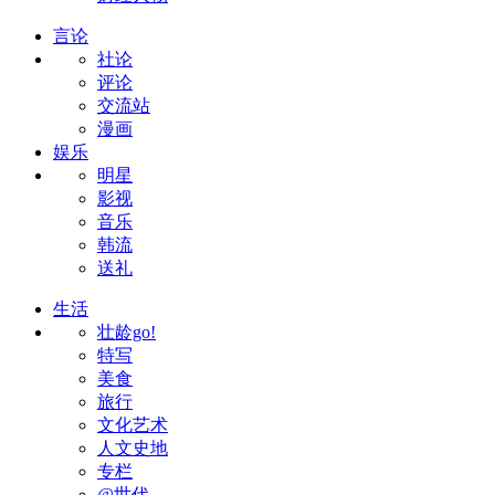
言论
社论
评论
交流站
漫画
娱乐
明星
影视
音乐
韩流
送礼
生活
壮龄go!
特写
美食
旅行
文化艺术
人文史地
专栏
@世代