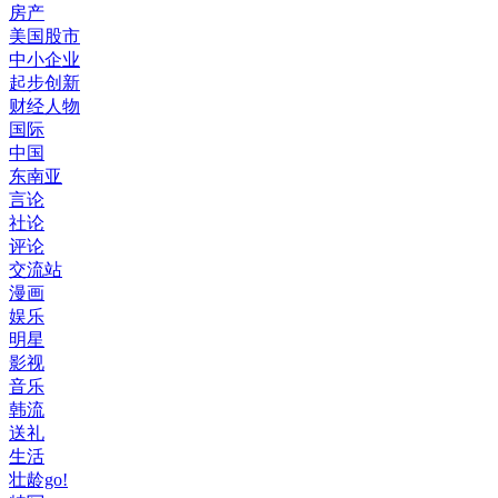
房产
美国股市
中小企业
起步创新
财经人物
国际
中国
东南亚
言论
社论
评论
交流站
漫画
娱乐
明星
影视
音乐
韩流
送礼
生活
壮龄go!