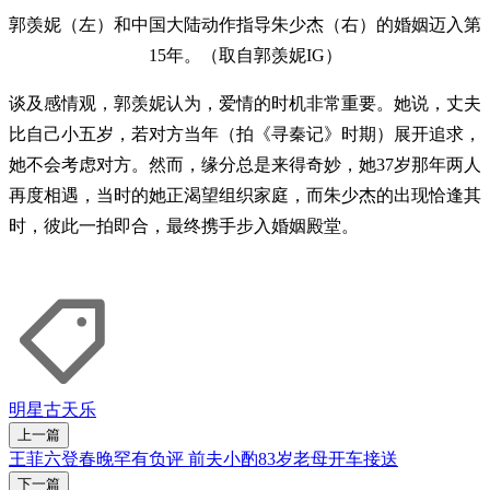
郭羡妮（左）和中国大陆动作指导朱少杰（右）的婚姻迈入第
15年。（取自郭羡妮IG）
谈及感情观，郭羡妮认为，爱情的时机非常重要。她说，丈夫
比自己小五岁，若对方当年（拍《寻秦记》时期）展开追求，
她不会考虑对方。然而，缘分总是来得奇妙，她37岁那年两人
再度相遇，当时的她正渴望组织家庭，而朱少杰的出现恰逢其
时，彼此一拍即合，最终携手步入婚姻殿堂。
明星
古天乐
上一篇
王菲六登春晚罕有负评 前夫小酌83岁老母开车接送
下一篇