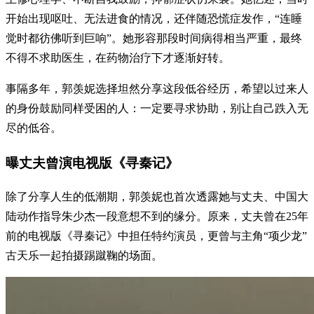
开始出现呕吐、无法进食的情况，还伴随恐慌症发作，“连睡
觉时都彷佛听到巨响”。她形容那段时间病得相当严重，最终
不得不求助医生，在药物治疗下才逐渐好转。
事隔多年，郭羡妮选择坦然分享这段低谷经历，希望以过来人
的身份鼓励同样受困的人：一定要寻求协助，别让自己跌入无
尽的低谷。
曝丈夫曾演电视版《寻秦记》
除了分享人生的低潮期，郭羡妮也首次透露她与丈夫、中国大
陆动作指导朱少杰一段意想不到的缘分。原来，丈夫曾在25年
前的电视版《寻秦记》中担任特约演员，更曾与主角“项少龙”
古天乐一起拍摄踢蹴鞠的场面。