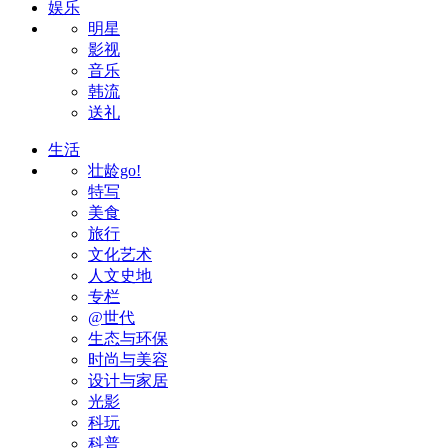
娱乐
明星
影视
音乐
韩流
送礼
生活
壮龄go!
特写
美食
旅行
文化艺术
人文史地
专栏
@世代
生态与环保
时尚与美容
设计与家居
光影
科玩
科普