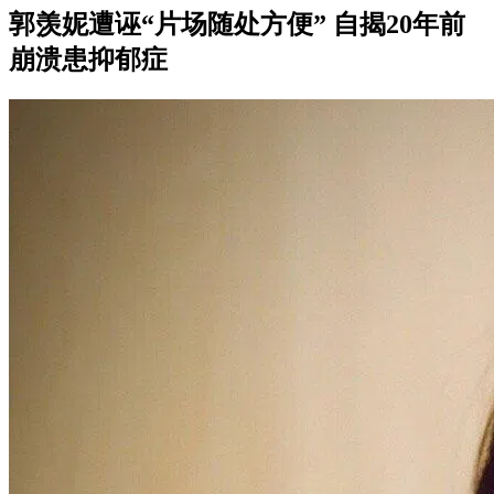
郭羡妮遭诬“片场随处方便” 自揭20年前
崩溃患抑郁症