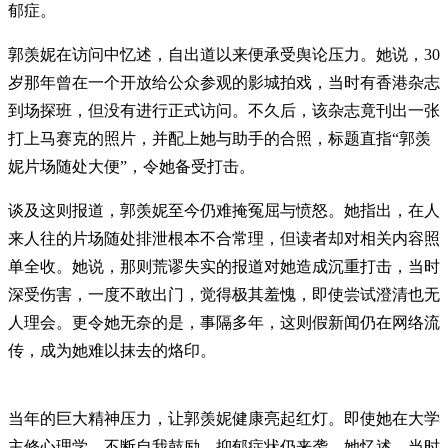
郁症。
郭羡妮在访问中忆述，自出道以来便承受舆论压力。她说，30
岁那年曾在一个开放给公众参观的影城拍戏，当时有香港杂志
到场探班，但没有进行正式访问。不久后，该杂志竟刊出一张
打上马赛克的照片，并配上她与助手的合照，标题直指“郭羡
妮片场随处大便”，令她备受打击。
谈及这则报道，郭羡妮至今仍难掩冤屈与愤怒。她指出，在人
来人往的片场随处排泄根本不合常理，但读者却对相关内容照
单全收。她说，那则荒谬失实的报道对她造成沉重打击，当时
深受伤害，一度不敢出门，觉得极其羞愧，即使尝试澄清也无
人理会。更令她无奈的是，事隔多年，这则假新闻仍在网络流
传，成为她难以抹去的烙印。
当年的巨大精神压力，让郭羡妮健康亮起红灯。即使她在大学
主修心理学、不断自我鼓励，抑郁症状仍来袭。她忆述，当时