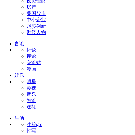
投资理财
房产
美国股市
中小企业
起步创新
财经人物
言论
社论
评论
交流站
漫画
娱乐
明星
影视
音乐
韩流
送礼
生活
壮龄go!
特写