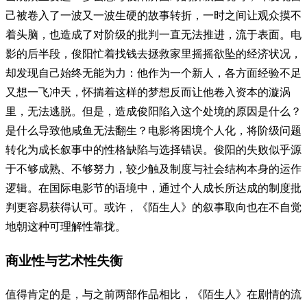
己被卷入了一波又一波生硬的故事转折，一时之间让观众摸不
着头脑，也造成了对阶级的批判一直无法推进，流于表面。电
影的后半段，俊阳忙着找钱去拯救家里摇摇欲坠的经济状况，
却发现自己始终无能为力：他作为一个新人，各方面经验不足
又想一飞冲天，怀揣着这样的梦想反而让他卷入资本的漩涡
里，无法逃脱。但是，造成俊阳陷入这个处境的原因是什么？
是什么导致他咸鱼无法翻生？电影将困境个人化，将阶级问题
转化为成长叙事中的性格缺陷与选择错误。俊阳的失败似乎源
于不够成熟、不够努力，较少触及制度与社会结构本身的运作
逻辑。在国际电影节的语境中，通过个人成长所达成的制度批
判更容易获得认可。或许，《陌生人》的叙事取向也在不自觉
地朝这种可理解性靠拢。
商业性与艺术性失衡
值得肯定的是，与之前两部作品相比，《陌生人》在剧情的流