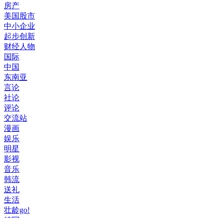
房产
美国股市
中小企业
起步创新
财经人物
国际
中国
东南亚
言论
社论
评论
交流站
漫画
娱乐
明星
影视
音乐
韩流
送礼
生活
壮龄go!