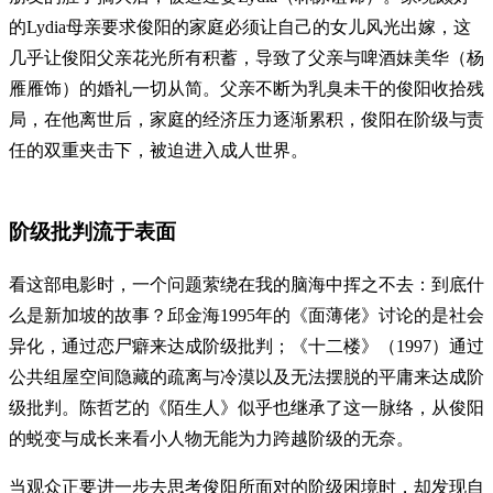
的Lydia母亲要求俊阳的家庭必须让自己的女儿风光出嫁，这
几乎让俊阳父亲花光所有积蓄，导致了父亲与啤酒妹美华（杨
雁雁饰）的婚礼一切从简。父亲不断为乳臭未干的俊阳收拾残
局，在他离世后，家庭的经济压力逐渐累积，俊阳在阶级与责
任的双重夹击下，被迫进入成人世界。
阶级批判流于表面
看这部电影时，一个问题萦绕在我的脑海中挥之不去：到底什
么是新加坡的故事？邱金海1995年的《面薄佬》讨论的是社会
异化，通过恋尸癖来达成阶级批判；《十二楼》（1997）通过
公共组屋空间隐藏的疏离与冷漠以及无法摆脱的平庸来达成阶
级批判。陈哲艺的《陌生人》似乎也继承了这一脉络，从俊阳
的蜕变与成长来看小人物无能为力跨越阶级的无奈。
当观众正要进一步去思考俊阳所面对的阶级困境时，却发现自