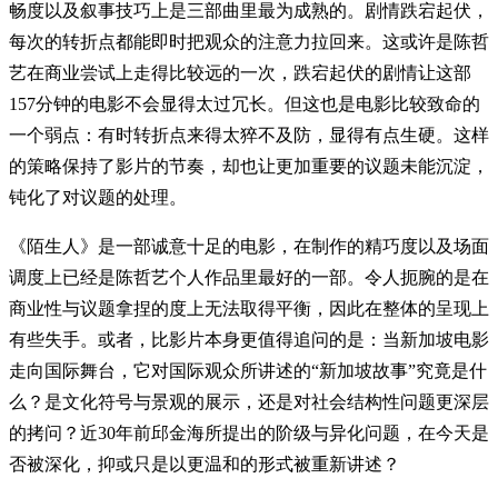
畅度以及叙事技巧上是三部曲里最为成熟的。剧情跌宕起伏，
每次的转折点都能即时把观众的注意力拉回来。这或许是陈哲
艺在商业尝试上走得比较远的一次，跌宕起伏的剧情让这部
157分钟的电影不会显得太过冗长。但这也是电影比较致命的
一个弱点：有时转折点来得太猝不及防，显得有点生硬。这样
的策略保持了影片的节奏，却也让更加重要的议题未能沉淀，
钝化了对议题的处理。
《陌生人》是一部诚意十足的电影，在制作的精巧度以及场面
调度上已经是陈哲艺个人作品里最好的一部。令人扼腕的是在
商业性与议题拿捏的度上无法取得平衡，因此在整体的呈现上
有些失手。或者，比影片本身更值得追问的是：当新加坡电影
走向国际舞台，它对国际观众所讲述的“新加坡故事”究竟是什
么？是文化符号与景观的展示，还是对社会结构性问题更深层
的拷问？近30年前邱金海所提出的阶级与异化问题，在今天是
否被深化，抑或只是以更温和的形式被重新讲述？