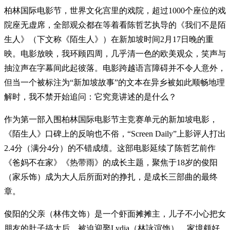
柏林国际电影节，世界文化宫里的戏院，超过1000个座位的戏
院座无虚席，全部观众都在等着看陈哲艺执导的《我们不是陌
生人》（下文称《陌生人》）在新加坡时间2月17日晚的重
映。电影放映，我环顾四周，几乎清一色的欧美观众，笑声与
抽泣声在字幕间此起彼落。电影跨越语言障碍并不令人意外，
但当一个被标注为“新加坡故事”的文本在异乡被如此顺畅地理
解时，我不禁开始追问：它究竟讲述的是什么？
作为第一部入围柏林国际电影节主竞赛单元的新加坡电影，
《陌生人》口碑上的反响也不俗，“Screen Daily”上影评人打出
2.4分（满分4分）的不错成绩。这部电影延续了陈哲艺前作
《爸妈不在家》《热带雨》的成长主题，聚焦于18岁的俊阳
（家乐饰）成为大人后所面对的挣扎，是成长三部曲的最终
章。
俊阳的父亲（林伟文饰）是一个虾面摊摊主，儿子不小心把女
朋友的肚子搞大后，被迫迎娶Lydia（林詠谊饰）。家境颇好