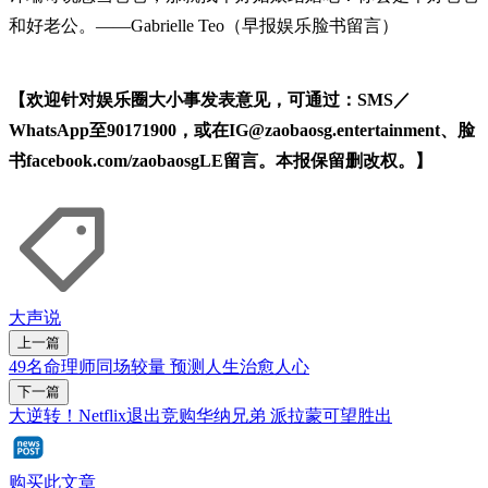
和好老公。——Gabrielle Teo（早报娱乐脸书留言）
【欢迎针对娱乐圈大小事发表意见，可通过：SMS／
WhatsApp至90171900，或在IG@zaobaosg.entertainment、脸
书facebook.com/zaobaosgLE留言。本报保留删改权。】
大声说
上一篇
49名命理师同场较量 预测人生治愈人心
下一篇
大逆转！Netflix退出竞购华纳兄弟 派拉蒙可望胜出
购买此文章