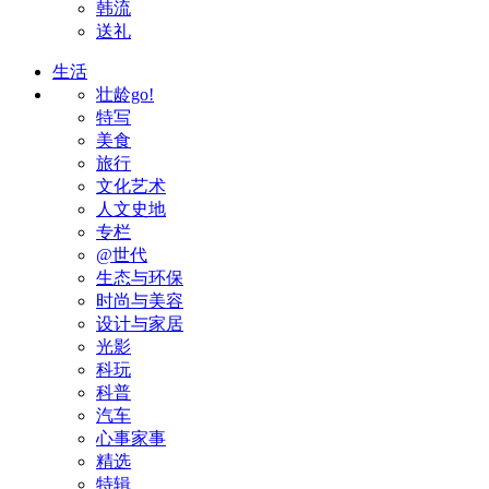
韩流
送礼
生活
壮龄go!
特写
美食
旅行
文化艺术
人文史地
专栏
@世代
生态与环保
时尚与美容
设计与家居
光影
科玩
科普
汽车
心事家事
精选
特辑