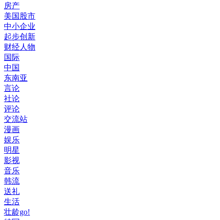
房产
美国股市
中小企业
起步创新
财经人物
国际
中国
东南亚
言论
社论
评论
交流站
漫画
娱乐
明星
影视
音乐
韩流
送礼
生活
壮龄go!