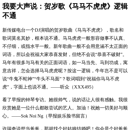
我要大声说：贺岁歌《马马不虎虎》逻辑
不通
新传媒电台一个DJ演唱的贺岁歌曲《马马不虎虎》，歌名和
歌词莫名其妙，根本说不通。马马虎虎一般形容做事不认真、
不仔细，或指水平一般。新年歌曲一般不会用意涵不太正面的
词语，所以会祝福大家恭喜发财，但绝不会说“恭喜不破财”。
马年有很多与马有关的正面词语，如一马当先、马到功成，寓
意吉祥，怎会选择马马虎虎呢？按这一逻辑，牛年岂不是可以
说“牛鬼不蛇神”“牛头不马面”？歌词唱到“祝福你马马不虎
虎”，字面上也说不通。——听众（XXX495）
看了早报的钟琴专访。她很帅气，说的话让人很有感触。我很
欣赏她是一位什么都敢尝试的艺人。加油！祝她一切美好与顺
心。——Sok Noi Ng（早报娱乐脸书留言）
许瑞奇说想当爸爸，那就找个好姑娘结婚吧！你会是个好爸爸