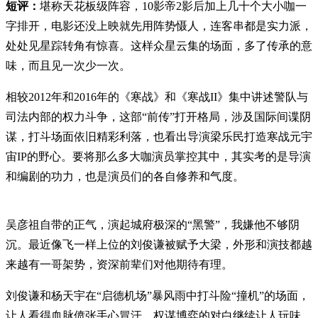
短评：
堪称天花板级阵容，10影帝2影后加上几十个大小咖一
字排开，电影还没上映就先用阵势慑人，连客串都是实力派，
处处见星踪转角有惊喜。这样众星云集的场面，多了传承的意
味，而且见一次少一次。
相较2012年和2016年的《寒战》和《寒战II》集中讲述警队与
司法内部的权力斗争，这部“前传”打开格局，涉及国际间谍阴
谋，打斗场面依旧精彩利落，也看出导演梁乐民打造寒战元宇
宙IP的野心。要将那么多大咖演员掌控其中，其实考的是导演
和编剧的功力，也是演员们的各自修养和气度。
吴彦祖自带的正气，演起城府极深的“黑警”，我嫌他不够阴
沉。最近像飞一样上位的刘俊谦被赋予大梁，外形和演技都越
来越有一哥架势，资深前辈们对他期待有理。
刘俊谦和杨天宇在“启德机场”暴风雨中打斗险“撞机”的场面，
让人看得血脉偾张手心冒汗，权谋博弈的对白继续让人玩味。