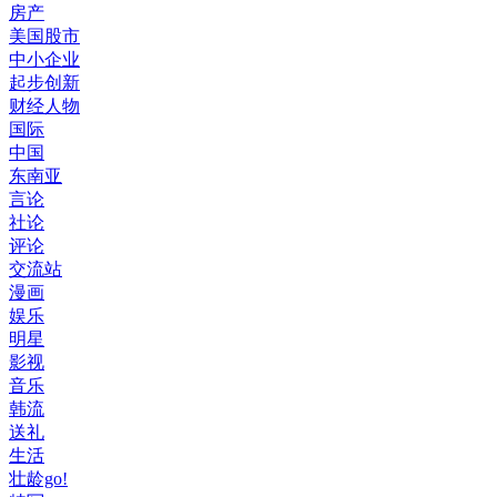
房产
美国股市
中小企业
起步创新
财经人物
国际
中国
东南亚
言论
社论
评论
交流站
漫画
娱乐
明星
影视
音乐
韩流
送礼
生活
壮龄go!