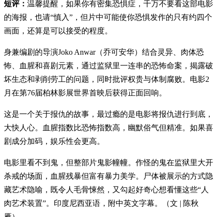
短评：
温馨提醒，如果你有密集恐惧症，千万不要看这部电影
的海报，也请“慎入”，但片中可能使你恐惧发作的只有约四个
画面，还算是可以接受的程度。
身兼编剧的导演Joko Anwar（乔可安华）结合灵异、肉体恐
怖、血腥和喜剧元素，通过监狱里一连串的恐怖命案，揭露破
坏生态和剥削劳工的问题，同时批评权贵与体制腐败。电影2
月在第76届柏林影展世界首映后获得正面回响。
这是一个关于报仇的故事，最过瘾的是电影将报仇进行到底，
大快人心。血腥指数比恐怖指数高，幽默俗气但精准。如果喜
剧成分加码，娱乐性会更高。
电影里看不到鬼，但整部片鬼影幢幢。作怪的鬼在监狱里大开
杀戒的场面，血腥残暴但富有暴力美学。尸体被展示的方式隐
藏艺术隐喻，既令人毛骨悚然，又勾起好奇心想看懂这些“人
肉艺术装置”。印度尼西亚语，附中英文字幕。（文 | 陈秋
雁）