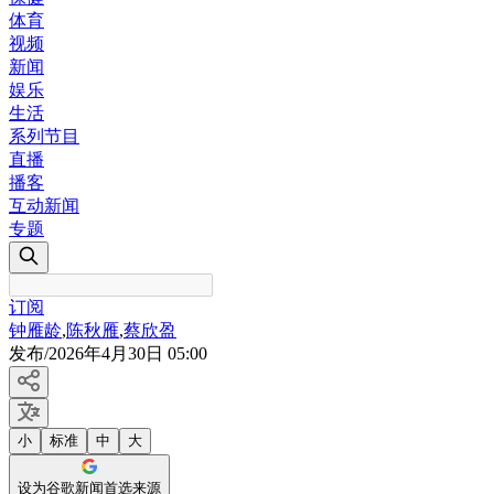
体育
视频
新闻
娱乐
生活
系列节目
直播
播客
互动新闻
专题
订阅
钟雁龄
,
陈秋雁
,
蔡欣盈
发布
/
2026年4月30日 05:00
小
标准
中
大
设为谷歌新闻首选来源