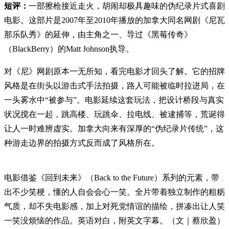
短评：
一部擦枪接近走火，胡闹却极具趣味的伪纪录片式喜剧
电影。这部片是2007年至2010年播放的加拿大同名网剧《尼瓦
那乐队秀》的延伸，由主角之一、导过《黑莓传奇》
（BlackBerry）的Matt Johnson执导。
对《尼》网剧原本一无所知，看完电影才回头了解。它的招牌
风格是在街头以游击式手法拍摄，路人可能被临时拉进局，在
一头雾水中“被参与”。电影延续这套玩法，把设计桥段与真实
状况搅在一起，跳高楼、玩跳伞、拉电线、被逮捕等，荒诞得
让人一时难辨虚实。加拿大向来有深厚的“伪纪录片传统”，这
种游走边界的拍摄方式反而成了风格所在。
电影借鉴《回到未来》（Back to the Future）系列的元素，带
出不少笑梗，懂的人自会会心一笑。全片带着独立制作的粗粝
气质，却不失电影感，加上对死党情谊的描绘，拼凑出让人笑
一笑没烦恼的作品。英语对白，附英文字幕。（文｜蔡欣盈）