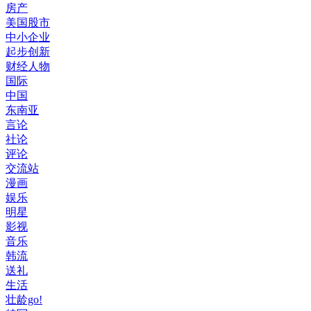
房产
美国股市
中小企业
起步创新
财经人物
国际
中国
东南亚
言论
社论
评论
交流站
漫画
娱乐
明星
影视
音乐
韩流
送礼
生活
壮龄go!