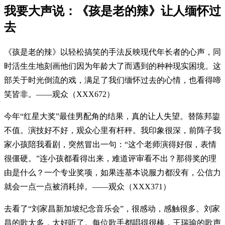
我要大声说：《孩是老的辣》让人缅怀过
去
《孩是老的辣》以轻松搞笑的手法反映现代年长者的心声，同
时活生生地刻画他们因为年龄大了而遇到的种种现实困境。这
部关于时光倒流的戏，满足了我们缅怀过去的心情，也看得啼
笑皆非。——观众（XXX672）
今年“红星大奖”最佳男配角的结果，真的让人失望。替陈邦鋆
不值。演技好不好，观众心里有杆秤。我印象很深，前阵子我
家小孩陪我看剧，突然冒出一句：“这个老师演得好假，表情
很僵硬。”连小孩都看得出来，难道评审看不出？那得奖的理
由是什么？一个专业奖项，如果连基本说服力都没有，公信力
就会一点一点被消耗掉。——观众（XXX371）
去看了“刘家昌新加坡纪念音乐会”，很感动，感触很多。刘家
昌的歌太多，太好听了。每位歌手都唱得很棒，王瑞瑜的歌声