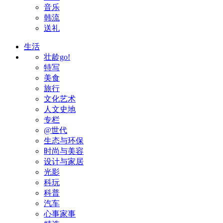
音乐
韩流
送礼
生活
壮龄go!
特写
美食
旅行
文化艺术
人文史地
专栏
@世代
生态与环保
时尚与美容
设计与家居
光影
科玩
科普
汽车
心事家事