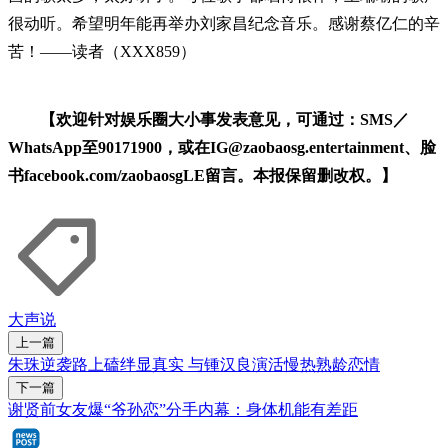
很动听。希望明年能再举办刘家昌纪念音乐。感谢蔡亿仁的辛
苦！——读者（XXX859）
【欢迎针对娱乐圈大小事发表意见，可通过：SMS／
WhatsApp至90171900，或在IG@zaobaosg.entertainment、脸
书facebook.com/zaobaosgLE留言。本报保留删改权。】
大声说
上一篇
朱珠逆袭路上磕绊显真实 与锺汉良演活慢热熟龄恋情
下一篇
谢贤前女友爆“爷孙恋”分手内幕：身体机能有差距