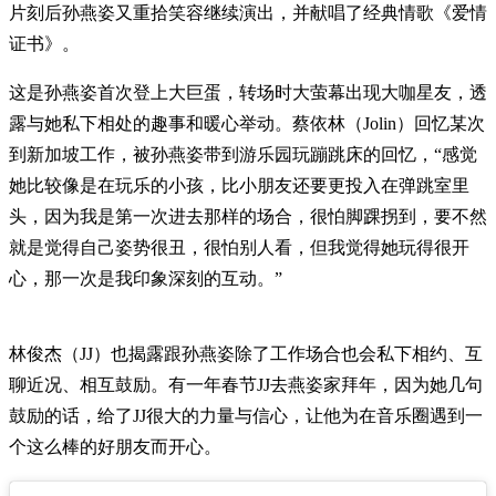
片刻后孙燕姿又重拾笑容继续演出，并献唱了经典情歌《爱情
证书》。
这是孙燕姿首次登上大巨蛋，转场时大萤幕出现大咖星友，透
露与她私下相处的趣事和暖心举动。蔡依林（Jolin）回忆某次
到新加坡工作，被孙燕姿带到游乐园玩蹦跳床的回忆，“感觉
她比较像是在玩乐的小孩，比小朋友还要更投入在弹跳室里
头，因为我是第一次进去那样的场合，很怕脚踝拐到，要不然
就是觉得自己姿势很丑，很怕别人看，但我觉得她玩得很开
心，那一次是我印象深刻的互动。”
林俊杰（JJ）也揭露跟孙燕姿除了工作场合也会私下相约、互
聊近况、相互鼓励。有一年春节JJ去燕姿家拜年，因为她几句
鼓励的话，给了JJ很大的力量与信心，让他为在音乐圈遇到一
个这么棒的好朋友而开心。