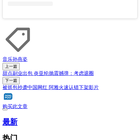
音乐
孙燕姿
上一篇
甜点副业出包 炎亚纶抛震撼弹：考虑退圈
下一篇
被抓包抄袭中国网红 阿雅火速认错下架影片
购买此文章
最新
热门