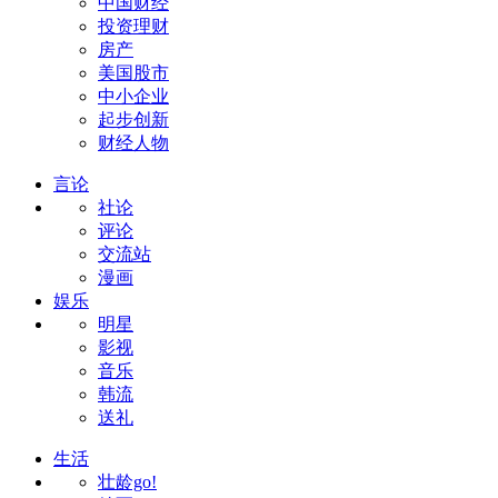
中国财经
投资理财
房产
美国股市
中小企业
起步创新
财经人物
言论
社论
评论
交流站
漫画
娱乐
明星
影视
音乐
韩流
送礼
生活
壮龄go!