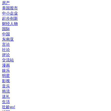
房产
美国股市
中小企业
起步创新
财经人物
国际
中国
东南亚
言论
社论
评论
交流站
漫画
娱乐
明星
影视
音乐
韩流
送礼
生活
壮龄go!