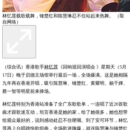
林忆莲载歌载舞，锺楚红和陈慧琳忍不住站起来热舞。 （取
自网络）
（综合讯）香港歌手
林忆莲
《回响巡回演唱会 》星期天（5月
17日）晚于启德主场馆举行最后一场，全场爆满。这是她相隔
九年再在香港开唱，吸引陈慧琳、锺楚红、黄耀明、杨千嬅、
蔡一智等明星前来捧场。
林忆莲特别为香港站准备了全广东歌歌单，一连唱了近20首歌
曲才跟歌迷互动，坦言香港是她的家，给了她很多，她也想带
给观众最好的，说到感动处忍不住哽咽。到了安可环节，林忆
莲再上台唱跳快歌组曲，全场歌迷嗨爆，就连陈慧琳与锺楚红