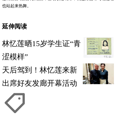
也站起来热舞。
延伸阅读
林忆莲晒15岁学生证“青
涩模样”
天后驾到！林忆莲来新
出席好友发廊开幕活动