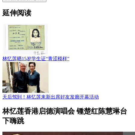
延伸阅读
林忆莲晒15岁学生证“青涩模样”
天后驾到！林忆莲来新出席好友发廊开幕活动
林忆莲香港启德演唱会 锺楚红陈慧琳台
下嗨跳