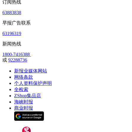
订阅热线
63883838
早报广告联系
63196319
新闻热线
1800-7416388
或
92288736
新报业媒体网站
网络条款
个人资料保护声明
全检索
ZShop集品店
海峡时报
商业时报