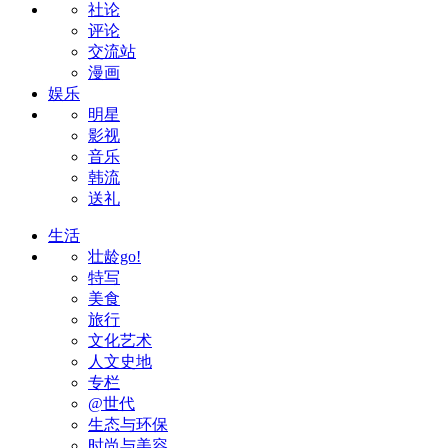
社论
评论
交流站
漫画
娱乐
明星
影视
音乐
韩流
送礼
生活
壮龄go!
特写
美食
旅行
文化艺术
人文史地
专栏
@世代
生态与环保
时尚与美容