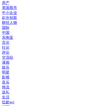
房产
美国股市
中小企业
起步创新
财经人物
国际
中国
东南亚
言论
社论
评论
交流站
漫画
娱乐
明星
影视
音乐
韩流
送礼
生活
壮龄go!