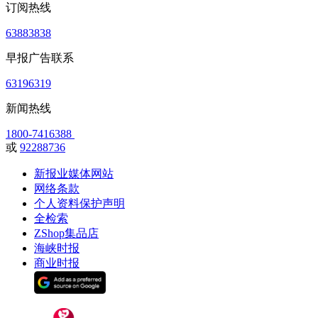
订阅热线
63883838
早报广告联系
63196319
新闻热线
1800-7416388
或
92288736
新报业媒体网站
网络条款
个人资料保护声明
全检索
ZShop集品店
海峡时报
商业时报