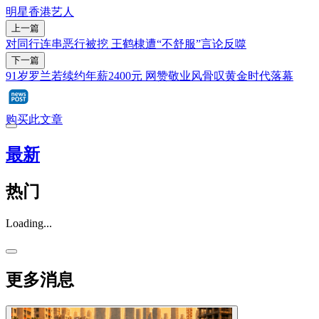
明星
香港艺人
上一篇
对同行连串恶行被挖 王鹤棣遭“不舒服”言论反噬
下一篇
91岁罗兰若续约年薪2400元 网赞敬业风骨叹黄金时代落幕
购买此文章
最新
热门
Loading...
更多消息