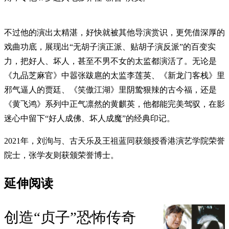
不过他的演出太精湛，好快就被其他导演赏识，更凭借深厚的
戏曲功底，展现出“无胡子演正派、贴胡子演反派”的百变实
力，把好人、坏人，甚至不男不女的太监都演活了。无论是
《九品芝麻官》中嚣张跋扈的太监李莲英、《新龙门客栈》里
邪气逼人的贾廷、《笑傲江湖》里阴鸷狠辣的古今福，还是
《黄飞鸿》系列中正气凛然的黄麒英，他都能完美驾驭，在影
迷心中留下“好人成佛、坏人成魔”的经典印记。
2021年，刘洵与、古天乐及王祖蓝同获颁授香港演艺学院荣誉
院士，张学友则获颁荣誉博士。
延伸阅读
创造“贞子”恐怖传奇