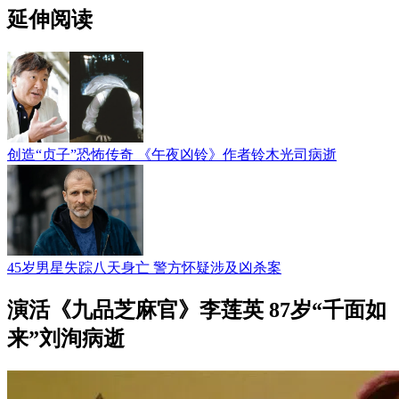
延伸阅读
创造“贞子”恐怖传奇 《午夜凶铃》作者铃木光司病逝
45岁男星失踪八天身亡 警方怀疑涉及凶杀案
演活《九品芝麻官》李莲英 87岁“千面如
来”刘洵病逝