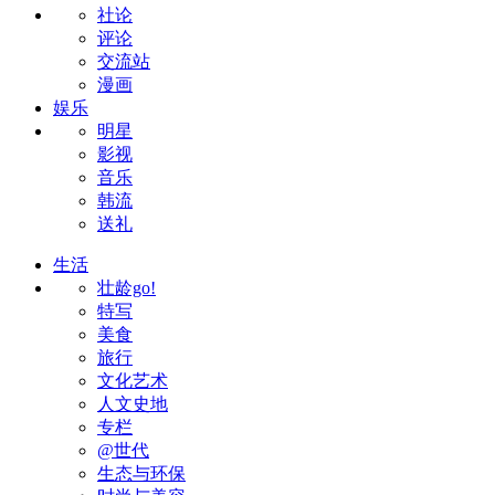
社论
评论
交流站
漫画
娱乐
明星
影视
音乐
韩流
送礼
生活
壮龄go!
特写
美食
旅行
文化艺术
人文史地
专栏
@世代
生态与环保