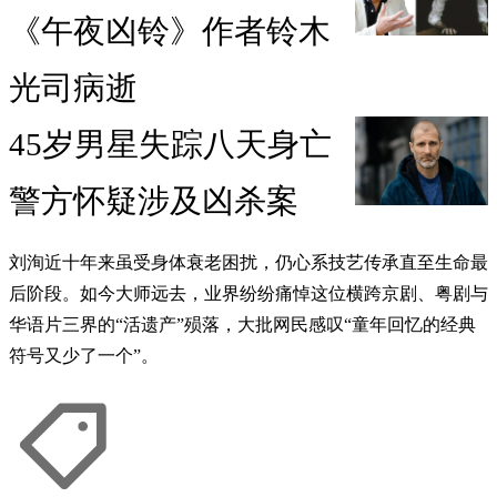
《午夜凶铃》作者铃木
光司病逝
45岁男星失踪八天身亡
警方怀疑涉及凶杀案
刘洵近十年来虽受身体衰老困扰，仍心系技艺传承直至生命最
后阶段。如今大师远去，业界纷纷痛悼这位横跨京剧、粤剧与
华语片三界的“活遗产”殒落，大批网民感叹“童年回忆的经典
符号又少了一个”。