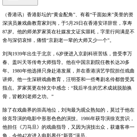
（香港讯）香港影坛的“黄金配角”、有着“千面如来”美誉的资
深演员兼戏曲教育家刘洵，于5月29日在香港安详辞世，享寿
87岁。他的师弟罗家英在社媒发文证实噩耗，字里行间满是不
舍与深切哀悼，痛惜“京剧老一辈的大师又少一个”。
刘洵1939年出生于北京，6岁便进入京剧科班苦练，曾受李万
春、盖叫天等传奇大师指导。他在中国京剧院任教长达20多
年。1980年他选择只身赴港发展，并在香港演艺学院担任戏曲
讲师。他一生深耕戏曲教育，汪明荃和一些粤剧名伶都曾受其
指点。罗家英更在悼文中感念：“我后半生的艺术成就脱胎换
骨，皆赖刘老师之功。”
除了在戏曲界的崇高地位，刘洵最为观众熟知的，莫过于他在
徐克导演的电影中形形色色的演技。1986年获导演徐克赏识，
他担任《刀马旦》的戏曲指导，又因为演技出众，获邀客串一
角，令他47岁进入电影界任“新晋”演员。