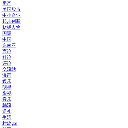
房产
美国股市
中小企业
起步创新
财经人物
国际
中国
东南亚
言论
社论
评论
交流站
漫画
娱乐
明星
影视
音乐
韩流
送礼
生活
壮龄go!